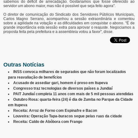
sabemos do déficit de arrecadação. Gostaríamos que fosse oferecido ao
servidor um abono maior, mas não é possível que seja feito agora".
O diretor de comunicação do Sindicato dos Servidores Públicos Municipais,
Carlos Magno Serrano, acompanhou a sessão extraordinária e comentou
sobre a agilidade na votação e as dificuldades em conquistar o abono. "É de
grande importância esta sessão extra para aprovar o reajuste. Negociamos a
proposta feita pela prefeitura e a assembleia votou a favor", disse.
Outras Notícias
INSS convoca milhares de segurados que não foram localizados
para reavaliação de benefícios
Acusado de assediar gari, homem é preso em Itupeva
Congresso traz tecnologias de diversos países a Jundiaí
PAIT Jundiaí completa 11 anos com mais de 5 mil pessoas atendidas
Outubro Rosa: quarta-feira (24) é dia de Zumba no Parque da Cidade
em Itupeva
Receita: Arroz de Forno com Espinafre e Bacon
Louveira: Operação Tapa-buracos segue pelas ruas da cidade
Receita: Caldo de Abóbora com Frango