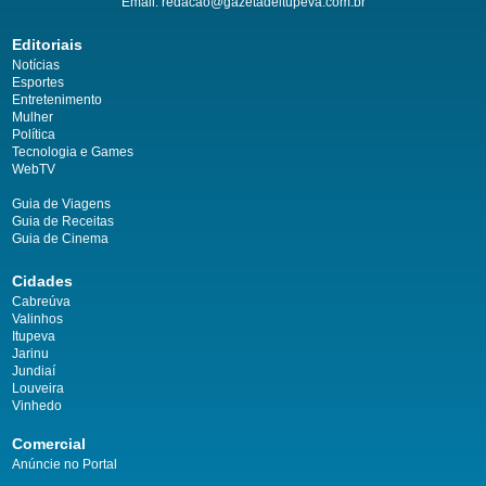
Email:
redacao@gazetadeitupeva.com.br
Editoriais
Notícias
Esportes
Entretenimento
Mulher
Política
Tecnologia e Games
WebTV
Guia de Viagens
Guia de Receitas
Guia de Cinema
Cidades
Cabreúva
Valinhos
Itupeva
Jarinu
Jundiaí
Louveira
Vinhedo
Comercial
Anúncie no Portal