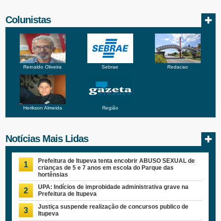
Colunistas
Reinaldo Oliveira
Sebrae
Redacao
Herikson Almeida
Região
Notícias Mais Lidas
Prefeitura de Itupeva tenta encobrir ABUSO SEXUAL de
1
crianças de 5 e 7 anos em escola do Parque das
hortênsias
UPA: Indícios de improbidade administrativa grave na
2
Prefeitura de Itupeva
Justiça suspende realização de concursos publico de
3
Itupeva