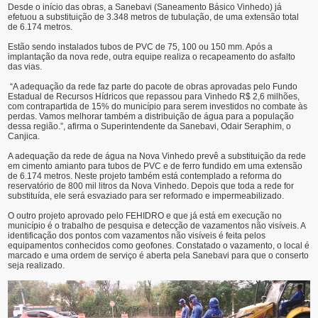
Desde o início das obras, a Sanebavi (Saneamento Básico Vinhedo) já
efetuou a substituição de 3.348 metros de tubulação, de uma extensão total
de 6.174 metros.
Estão sendo instalados tubos de PVC de 75, 100 ou 150 mm. Após a
implantação da nova rede, outra equipe realiza o recapeamento do asfalto
das vias.
“A adequação da rede faz parte do pacote de obras aprovadas pelo Fundo
Estadual de Recursos Hídricos que repassou para Vinhedo R$ 2,6 milhões,
com contrapartida de 15% do município para serem investidos no combate às
perdas. Vamos melhorar também a distribuição de água para a população
dessa região.”, afirma o Superintendente da Sanebavi, Odair Seraphim, o
Canjica.
A adequação da rede de água na Nova Vinhedo prevê a substituição da rede
em cimento amianto para tubos de PVC e de ferro fundido em uma extensão
de 6.174 metros. Neste projeto também está contemplado a reforma do
reservatório de 800 mil litros da Nova Vinhedo. Depois que toda a rede for
substituída, ele será esvaziado para ser reformado e impermeabilizado.
O outro projeto aprovado pelo FEHIDRO e que já está em execução no
município é o trabalho de pesquisa e detecção de vazamentos não visíveis. A
identificação dos pontos com vazamentos não visíveis é feita pelos
equipamentos conhecidos como geofones. Constatado o vazamento, o local é
marcado e uma ordem de serviço é aberta pela Sanebavi para que o conserto
seja realizado.