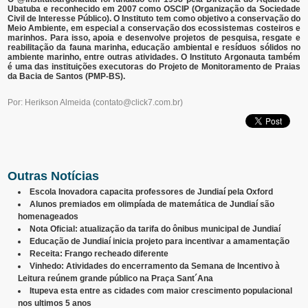
Ubatuba e reconhecido em 2007 como OSCIP (Organização da Sociedade
Civil de Interesse Público). O Instituto tem como objetivo a conservação do
Meio Ambiente, em especial a conservação dos ecossistemas costeiros e
marinhos. Para isso, apoia e desenvolve projetos de pesquisa, resgate e
reabilitação da fauna marinha, educação ambiental e resíduos sólidos no
ambiente marinho, entre outras atividades. O Instituto Argonauta também
é uma das instituições executoras do Projeto de Monitoramento de Praias
da Bacia de Santos (PMP-BS).
Por: Herikson Almeida
(
contato@click7.com.br
)
Outras Notícias
Escola Inovadora capacita professores de Jundiaí pela Oxford
Alunos premiados em olimpíada de matemática de Jundiaí são
homenageados
Nota Oficial: atualização da tarifa do ônibus municipal de Jundiaí
Educação de Jundiaí inicia projeto para incentivar a amamentação
Receita: Frango recheado diferente
Vinhedo: Atividades do encerramento da Semana de Incentivo à
Leitura reúnem grande público na Praça Sant´Ana
Itupeva esta entre as cidades com maior crescimento populacional
nos ultimos 5 anos