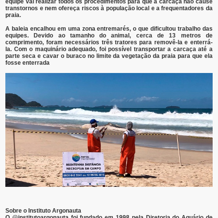
equipe vai realizar todos os procedimentos para que a carcaça não cause
transtornos e nem ofereça riscos à população local e a frequentadores da
praia.
A baleia encalhou em uma zona entremarés, o que dificultou trabalho das
equipes. Devido ao tamanho do animal, cerca de 13 metros de
comprimento, foram necessários três tratores para removê-la e enterrá-
la. Com o maquinário adequado, foi possível transportar a carcaça até a
parte seca e cavar o buraco no limite da vegetação da praia para que ela
fosse enterrada
Sobre o Instituto Argonauta
O @institutoargonauta foi fundado em 1998 pela Diretoria do Aquário de