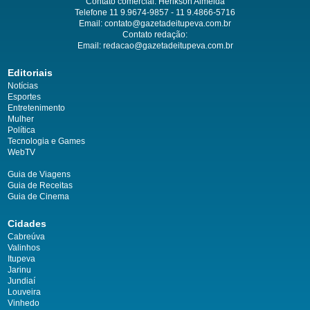
Contato comercial: Herikson Almeida
Telefone 11 9.9674-9857 - 11 9.4866-5716
Email:
contato@gazetadeitupeva.com.br
Contato redação:
Email:
redacao@gazetadeitupeva.com.br
Editoriais
Notícias
Esportes
Entretenimento
Mulher
Política
Tecnologia e Games
WebTV
Guia de Viagens
Guia de Receitas
Guia de Cinema
Cidades
Cabreúva
Valinhos
Itupeva
Jarinu
Jundiaí
Louveira
Vinhedo