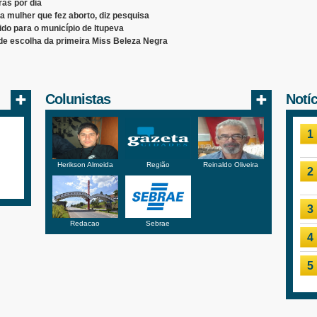
as por dia
 mulher que fez aborto, diz pesquisa
ido para o município de Itupeva
de escolha da primeira Miss Beleza Negra
Colunistas
Notí
1
Herikson Almeida
Região
Reinaldo Oliveira
2
3
Redacao
Sebrae
4
5