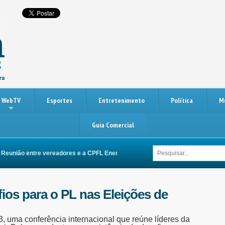
WebTV
Esportes
Entretenimento
Política
M
Guia Comercial
nião entre vereadores e a CPFL Energia busca melhorias na rede elétrica de I
os para o PL nas Eleições de
, uma conferência internacional que reúne líderes da