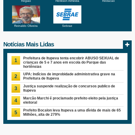
Região
Herikson Almeida
Redacao
Reinaldo Oliveira
Sebrae
Notícias Mais Lidas
Prefeitura de Itupeva tenta encobrir ABUSO SEXUAL de
1
crianças de 5 e 7 anos em escola do Parque das
hortênsias
UPA: Indícios de improbidade administrativa grave na
2
Prefeitura de Itupeva
Justiça suspende realização de concursos publico de
3
Itupeva
Marcão Marchi é proclamado prefeito eleito pela justiça
4
eleitoral
Prefeito Bocalon leva Itupeva a uma dívida de mais de 65
5
Milhões, alta de 279%