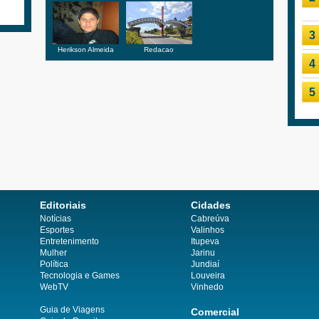
3
Herikson Almeida
Redacao
4
5
Editoriais
Cidades
Notícias
Cabreúva
Esportes
Valinhos
Entretenimento
Itupeva
Mulher
Jarinu
Política
Jundiaí
Tecnologia e Games
Louveira
WebTV
Vinhedo
Guia de Viagens
Comercial