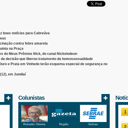
raz boas notícias para Cabreúva
reas
acinação contra febre amarela
uinta na Praça
 do Meus Prêmios Nick, do canal Nickelodeon
e da decisão que liberou tratamento da homossexualidade
Ouro e Prata em Vinhedo terão esquema especial de segurança no
(12), em Jundiaí
Colunistas
Notí
1
Reinaldo Oliveira
Região
Sebrae
2