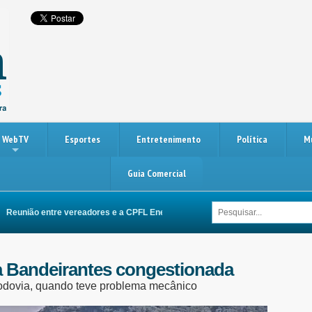
WebTV
Esportes
Entretenimento
Política
M
Guia Comercial
união entre vereadores e a CPFL Energia busca melhorias na rede elétrica de 
a Bandeirantes congestionada
 rodovia, quando teve problema mecânico