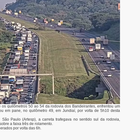
e os quilômetros 50 ao 54 da rodovia dos Bandeirantes, enfrentou um
ou em pane, no quilômetro 49, em Jundiaí, por volta de 5h10 desta
ão Paulo (Artesp), a carreta trafegava no sentido sul da rodovia,
obre a faixa três de rolamento.
berados por volta das 6h.