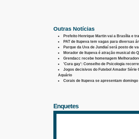
Outras Notícias
Prefeito Henrique Martin vai a Brasília e t
PAT de Itupeva tem vagas para diversas á
Parque da Uva de Jundiaí será posto de v
Morador de Itupeva é atração musical do Q
Grendacc recebe homenagem Melhoradores
'Cura gay': Conselho de Psicologia recorr
Jogos decisivos do Futebol Amador Série 
Aquário
Corais de Itupeva se apresentam domingo 
Enquetes