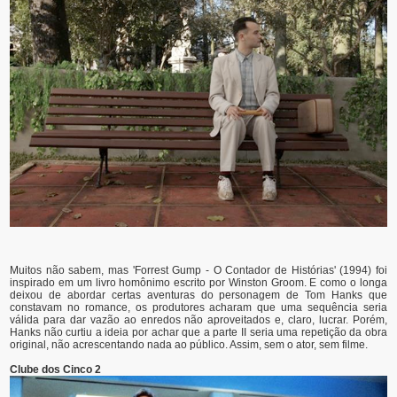
Muitos não sabem, mas 'Forrest Gump - O Contador de Histórias' (1994) foi
inspirado em um livro homônimo escrito por Winston Groom. E como o longa
deixou de abordar certas aventuras do personagem de Tom Hanks que
constavam no romance, os produtores acharam que uma sequência seria
válida para dar vazão ao enredos não aproveitados e, claro, lucrar. Porém,
Hanks não curtiu a ideia por achar que a parte II seria uma repetição da obra
original, não acrescentando nada ao público. Assim, sem o ator, sem filme.
Clube dos Cinco 2