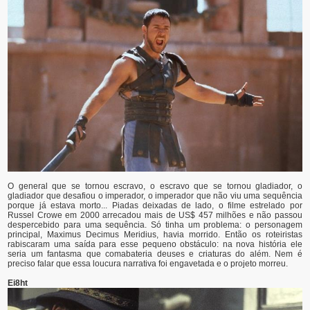
O general que se tornou escravo, o escravo que se tornou gladiador, o
gladiador que desafiou o imperador, o imperador que não viu uma sequência
porque já estava morto... Piadas deixadas de lado, o filme estrelado por
Russel Crowe em 2000 arrecadou mais de US$ 457 milhões e não passou
despercebido para uma sequência. Só tinha um problema: o personagem
principal, Maximus Decimus Meridius, havia morrido. Então os roteiristas
rabiscaram uma saída para esse pequeno obstáculo: na nova história ele
seria um fantasma que comabateria deuses e criaturas do além. Nem é
preciso falar que essa loucura narrativa foi engavetada e o projeto morreu.
Ei8ht