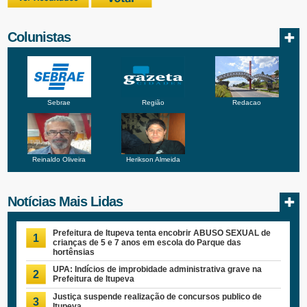
Colunistas
Sebrae
Região
Redacao
Reinaldo Oliveira
Herikson Almeida
Notícias Mais Lidas
Prefeitura de Itupeva tenta encobrir ABUSO SEXUAL de
1
crianças de 5 e 7 anos em escola do Parque das
hortênsias
UPA: Indícios de improbidade administrativa grave na
2
Prefeitura de Itupeva
Justiça suspende realização de concursos publico de
3
Itupeva