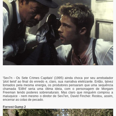
'Sev7n - Os Sete Crimes Capitais' (1995) ainda choca por seu arrebatador
'plot twist' ao final do enredo e, claro, sua narrativa eletrizante. Então, talvez
tomados pela mesma energia, os produtores pensaram que uma sequência
chamada 'Ei8ht' seria uma ótima ideia, com o personagem de Morgam
Freeman tendo poderes sobrenaturais. Mas claro que ninguém comprou a
maluquice - nem mesmo o diretor de Sev7en, David Fincher. Restou, assim,
encerrar as cotas de pecado.
Forrest Gump 2