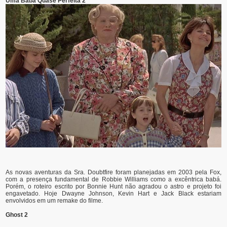
Uma Babá Quase Perfeita 2
As novas aventuras da Sra. Doubtfire foram planejadas em 2003 pela Fox,
com a presença fundamental de Robbie Williams como a excêntrica babá.
Porém, o roteiro escrito por Bonnie Hunt não agradou o astro e projeto foi
engavetado. Hoje Dwayne Johnson, Kevin Hart e Jack Black estariam
envolvidos em um remake do filme.
Ghost 2