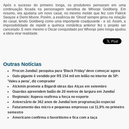
Após o sucesso do primeiro longa, os produtores pensaram em uma
continuação focada na personagem sensitiva de Whoopi Goldberg. Em
resumo, ela ajudaria um novo casal, no mesmo molde que fez com Patrick
Swayze e Demi Moore. Porém, a essência de 'Ghost' sempre girou na relação
do casal, tendo Goldberg como uma importante coadjuvante - e só. Assim, a
impossibilidade de repetir a química romântica anterior fez o projeto ser
cancelado. E nem mesmo o Oscar conquistado por Whoopi pelo longa ajudou
a ideia virar realidade.
Outras Notícias
Procon Jundiaí: pesquisa para ‘Black Friday’ deve começar agora
Galo gigante é vendido por R$ 154 mil em leilão no interior de SP:
'Valeu a pena', diz comprador
Alckmin promete a Bigardi obras das Alças em setembro
Guardas apreendem balão de 20 metros de largura em Jundiaí
Regionais: Itupeva reafirma a força no esporte
Aniversário de 362 anos de Jundiaí tem programação especial
Faturamento das micro e pequenas empresas cai 11,9% no primeiro
semestre
Americano confirma o favoritismo e fica com a taça