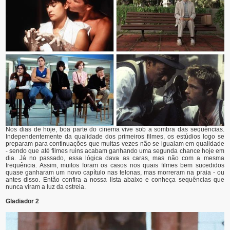
Nos dias de hoje, boa parte do cinema vive sob a sombra das sequências.
Independentemente da qualidade dos primeiros filmes, os estúdios logo se
preparam para continuações que muitas vezes não se igualam em qualidade
- sendo que até filmes ruins acabam ganhando uma segunda chance hoje em
dia. Já no passado, essa lógica dava as caras, mas não com a mesma
frequência. Assim, muitos foram os casos nos quais filmes bem sucedidos
quase ganharam um novo capítulo nas telonas, mas morreram na praia - ou
antes disso. Então confira a nossa lista abaixo e conheça sequências que
nunca viram a luz da estreia.
Gladiador 2