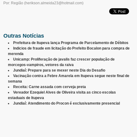
Por: Região
(
herikson.almeida23@hotmail.com
)
Outras Notícias
Prefeitura de Itupeva lança Programa de Parcelamento de Débitos
Indicios de fraude em licitação do Prefeito Bocalon para compra de
merenda
Unicamp: Proliferação de javalis faz crescer população de
morcegos-vampiros, vetores da raiva
Jundiaí: Prepare para se mexer neste Dia do Desafio
Vacinação contra a Febre Amarela em Itupeva segue neste final de
semana
Receita: Carne assada com cerveja preta
Vereador Ezequiel Alves de Oliveira visita as cinco escolas
estaduais de Itupeva
Jundiaí: Atendimento do Procon é exclusivamente presencial