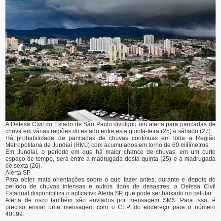
A Defesa Civil do Estado de São Paulo divulgou um alerta para pancadas de
chuva em várias regiões do estado entre esta quinta-feira (25) e sábado (27).
Há probabilidade de pancadas de chuvas contínuas em toda a Região
Metropolitana de Jundiaí (RMJ) com acumulados em torno de 60 milímetros.
Em Jundiaí, o período em que há maior chance de chuvas, em um curto
espaço de tempo, será entre a madrugada desta quinta (25) e a madrugada
de sexta (26).
Alerta SP
Para obter mais orientações sobre o que fazer antes, durante e depois do
período de chuvas intensas e outros tipos de desastres, a Defesa Civil
Estadual disponibiliza o aplicativo Alerta SP, que pode ser baixado no celular.
Alerta de risco também são enviados por mensagem SMS. Para isso, é
preciso enviar uma mensagem com o CEP do endereço para o número
40199.