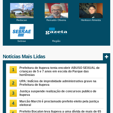
Redacao
Reinaldo Oliveira
Herikson Almeida
Sebrae
Região
Notícias Mais Lidas
Prefeitura de Itupeva tenta encobrir ABUSO SEXUAL de
1
crianças de 5 e 7 anos em escola do Parque das
hortênsias
UPA: Indícios de improbidade administrativa grave na
2
Prefeitura de Itupeva
Justiça suspende realização de concursos publico de
3
Itupeva
Marcão Marchi é proclamado prefeito eleito pela justiça
4
eleitoral
Prefeito Bocalon leva Itupeva a uma dívida de mais de 65