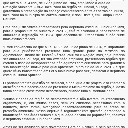
que altera a Lei 4.095, de 12 de junho de 1984, ampliando a Área de
Proteção Ambiental – APA, localizada na região de Jundiaí, ou seja,
garantindo a preservação do espaço compreendido entre as serras do Mursa,
localizada no município de Várzea Paulista, e dos Cristais, em Campo Limpo
Paulista.
Uma das justificativas apresentadas pelo deputado estadual Junior Aprillanti,
para a propositura de número 212/2017, está relacionada a necessidade de
atualizar a legislação de 1984, que encontra-se ultrapassada e não surte
mais efeitos práticos.
"Estou convencido de que a Lei 4.095, de 12 de junho de 1984, foi importante
para que pudéssemos preservar uma grande parte do território do
Aglomerado Urbano de Jundiaí, Várzea Paulista e Região, mas, hoje, precisa
ser atualizada, ou seja, ter sua extensão ampliada, preservando regiões que
correm o risco de desaparecer se não agirmos com celeridade para garantir a
sua manutenção, motivo pelo qual apresentei o projeto de lei 212/2017 e que
quero vê-lo transformado em Lei o mais breve possível", destacou o deputado
estadual Junior Aprillanti.
O parlamentar fez questão de destacar, ainda, que este projeto visa chamar a
atenção para a necessidade de preservar o Meio Ambiente da região, e, desta
forma conter o crescimento desordenado, criando uma sustentabilidade.
"Muitas cidades da região se desmembraram e não tiveram um crescimento
organizado, e, em muitos casos, sem os cuidados necessários com a
natureza, desta forma, avançando desenfreadamente para as áreas de
proteção ambiental. Nosso objetivo é regularizar esta questão, garantindo a
manutenção das áreas verdes e a qualidade de vida da população", finalizou
o deputado estadual Junior Aprillanti.
Antes de ser analisado pelo governador Geraldo Alckmin, e pelo plenário da