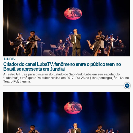
JUNDIAÍ
Criador do canal LubaTV, fenômeno entre o público teen no
Brasil, se apresenta em Jundiaí
A Teatro GT traz para o interior do Estado de São Paulo Luba em seu espetáculo
“Lubafest”, turnê que o Youtuber realiza em 2017. Dia 23 de julho (domingo), às 16h, no
Teatro Polytheama.