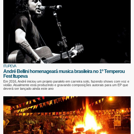
ITUPEVA
André Bellini homenageará musica brasileira no 1º Temperou
Fest Itupeva
Em 2016, André iniciou um projeto paralelo em carreira solo, fazendo shows com voz e
violão. Atualmente está produzindo e gravando composições autorais para um EP que
deverá ser lançado ainda este ano