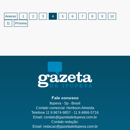
Anterior
1
2
3
4
5
6
7
8
9
10
11
Próxima
Fale conosco
Itupeva - Sp - Brasil
Contato comercial: Herikson Almeida
Telefone 11 9.9674-9857 - 11 9.4866-5716
Email:
contato@gazetadeitupeva.com.br
Contato redação:
Email:
redacao@gazetadeitupeva.com.br