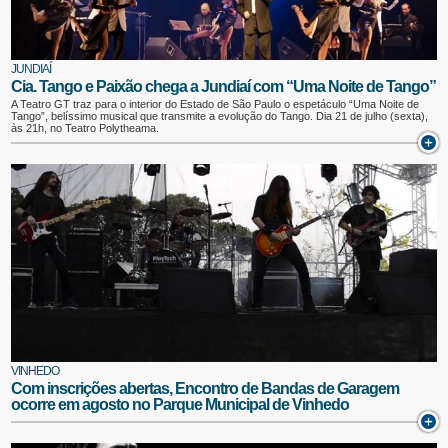
JUNDIAÍ
Cia. Tango e Paixão chega a Jundiaí com “Uma Noite de Tango”
A Teatro GT traz para o interior do Estado de São Paulo o espetáculo “Uma Noite de
Tango”, belíssimo musical que transmite a evolução do Tango. Dia 21 de julho (sexta),
às 21h, no Teatro Polytheama.
VINHEDO
Com inscrições abertas, Encontro de Bandas de Garagem
ocorre em agosto no Parque Municipal de Vinhedo