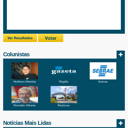
Colunistas
Herikson Almeida
Região
Sebrae
Reinaldo Oliveira
Redacao
Notícias Mais Lidas