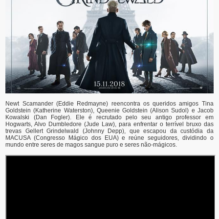
Newt Scamander (Eddie Redmayne) reencontra os queridos amigos Tina
Goldstein (Katherine Waterston), Queenie Goldstein (Alison Sudol) e Jacob
Kowalski (Dan Fogler). Ele é recrutado pelo seu antigo professor em
Hogwarts, Alvo Dumbledore (Jude Law), para enfrentar o terrível bruxo das
trevas Gellert Grindelwald (Johnny Depp), que escapou da custódia da
MACUSA (Congresso Mágico dos EUA) e reúne seguidores, dividindo o
mundo entre seres de magos sangue puro e seres não-mágicos.