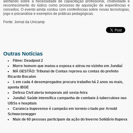
alertando sobre a necessidade de capacitação profissional, criatividade e
reconhecimento do lúdico como processo de aquisição de experiências e
conceitos. O evento ainda contou com conferências sobre novas tecnologias,
jogo e psicanálise e exemplos de práticas pedagógicas.
Fonte: Jornal da Unicamp
Outras Notícias
Filme: Deadpool 2
Morre homem que matou a esposa e atirou no vizinho em Jundiaí
MÁ GESTÃO: Tribunal de Contas reprova as contas do prefeito
Ricardo Bocalon
1 em cada 4 desempregados procura trabalho há 2 anos ou mais,
aponta IBGE
Defesa Civil alerta temporais até sexta-feira
Jundiaí: Saúde intensifica campanha de combate à tuberculose nas
UBSs e hospitais
Carateca itupevense é campeão em torneio criado por Arnold
Schwarzenegger
Mais de 60 pessoas participam da ação do Inverno Solidário Itupeva