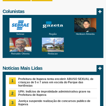
Colunistas
Sebrae
Região
Herikson Almeida
Reinaldo Oliveira
Redacao
Notícias Mais Lidas
Prefeitura de Itupeva tenta encobrir ABUSO SEXUAL de
1
crianças de 5 e 7 anos em escola do Parque das
hortênsias
UPA: Indícios de improbidade administrativa grave na
2
Prefeitura de Itupeva
Justiça suspende realização de concursos publico de
3
Itupeva