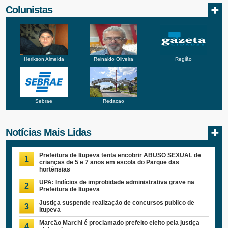
Colunistas
Herikson Almeida
Reinaldo Oliveira
Região
Sebrae
Redacao
Notícias Mais Lidas
Prefeitura de Itupeva tenta encobrir ABUSO SEXUAL de
1
crianças de 5 e 7 anos em escola do Parque das
hortênsias
UPA: Indícios de improbidade administrativa grave na
2
Prefeitura de Itupeva
Justiça suspende realização de concursos publico de
3
Itupeva
Marcão Marchi é proclamado prefeito eleito pela justiça
4