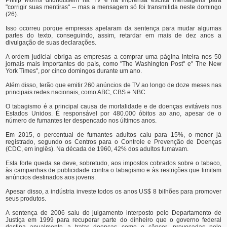
"corrigir suas mentiras" -- mas a mensagem só foi transmitida neste domingo
(26).
Isso ocorreu porque empresas apelaram da sentença para mudar algumas
partes do texto, conseguindo, assim, retardar em mais de dez anos a
divulgação de suas declarações.
A ordem judicial obriga as empresas a comprar uma página inteira nos 50
jornais mais importantes do país, como "The Washington Post" e" The New
York Times", por cinco domingos durante um ano.
Além disso, terão que emitir 260 anúncios de TV ao longo de doze meses nas
principais redes nacionais, como ABC, CBS e NBC.
O tabagismo é a principal causa de mortalidade e de doenças evitáveis nos
Estados Unidos. É responsável por 480.000 óbitos ao ano, apesar de o
número de fumantes ter despencado nos últimos anos.
Em 2015, o percentual de fumantes adultos caiu para 15%, o menor já
registrado, segundo os Centros para o Controle e Prevenção de Doenças
(CDC, em inglês). Na década de 1960, 42% dos adultos fumavam.
Esta forte queda se deve, sobretudo, aos impostos cobrados sobre o tabaco,
às campanhas de publicidade contra o tabagismo e às restrições que limitam
anúncios destinados aos jovens.
Apesar disso, a indústria investe todos os anos US$ 8 bilhões para promover
seus produtos.
A sentença de 2006 saiu do julgamento interposto pelo Departamento de
Justiça em 1999 para recuperar parte do dinheiro que o governo federal
destina anualmente a tratar doenças como o câncer, provocadas pelo