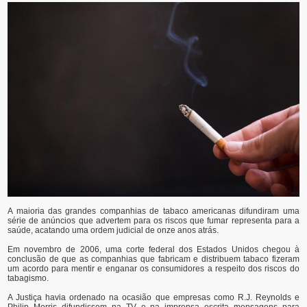
A maioria das grandes companhias de tabaco americanas difundiram uma
série de anúncios que advertem para os riscos que fumar representa para a
saúde, acatando uma ordem judicial de onze anos atrás.
Em novembro de 2006, uma corte federal dos Estados Unidos chegou à
conclusão de que as companhias que fabricam e distribuem tabaco fizeram
um acordo para mentir e enganar os consumidores a respeito dos riscos do
tabagismo.
A Justiça havia ordenado na ocasião que empresas como R.J. Reynolds e
Philip Morris difundissem na TV e na imprensa escrita mensagens para