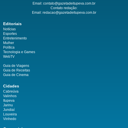
Email:
contato@gazetadeitupeva.com.br
Contato redação:
Email:
redacao@gazetadeitupeva.com.br
Editoriais
Notícias
Esportes
Entretenimento
Mulher
Política
Tecnologia e Games
WebTV
Guia de Viagens
Guia de Receitas
Guia de Cinema
Cidades
Cabreúva
Valinhos
Itupeva
Jarinu
Jundiaí
Louveira
Vinhedo