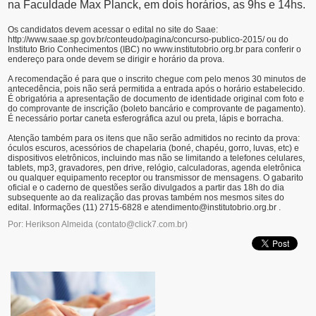
na Faculdade Max Planck, em dois horários, as 9hs e 14hs.
Os candidatos devem acessar o edital no site do Saae:
http://www.saae.sp.gov.br/conteudo/pagina/concurso-publico-2015/ ou do
Instituto Brio Conhecimentos (IBC) no www.institutobrio.org.br para conferir o
endereço para onde devem se dirigir e horário da prova.
A recomendação é para que o inscrito chegue com pelo menos 30 minutos de
antecedência, pois não será permitida a entrada após o horário estabelecido.
É obrigatória a apresentação de documento de identidade original com foto e
do comprovante de inscrição (boleto bancário e comprovante de pagamento).
É necessário portar caneta esferográfica azul ou preta, lápis e borracha.
Atenção também para os itens que não serão admitidos no recinto da prova:
óculos escuros, acessórios de chapelaria (boné, chapéu, gorro, luvas, etc) e
dispositivos eletrônicos, incluindo mas não se limitando a telefones celulares,
tablets, mp3, gravadores, pen drive, relógio, calculadoras, agenda eletrônica
ou qualquer equipamento receptor ou transmissor de mensagens. O gabarito
oficial e o caderno de questões serão divulgados a partir das 18h do dia
subsequente ao da realização das provas também nos mesmos sites do
edital. Informações (11) 2715-6828 e atendimento@institutobrio.org.br .
Por: Herikson Almeida
(
contato@click7.com.br
)