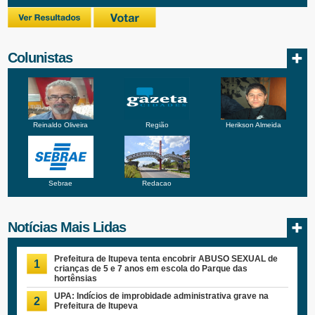
Colunistas
Reinaldo Oliveira
Região
Herikson Almeida
Sebrae
Redacao
Notícias Mais Lidas
Prefeitura de Itupeva tenta encobrir ABUSO SEXUAL de
1
crianças de 5 e 7 anos em escola do Parque das
hortênsias
UPA: Indícios de improbidade administrativa grave na
2
Prefeitura de Itupeva