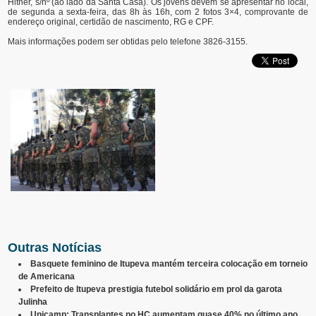
Hitner, s/nº (ao lado da Santa Casa). Os jovens devem se apresentar no local,
de segunda a sexta-feira, das 8h às 16h, com 2 fotos 3×4, comprovante de
endereço original, certidão de nascimento, RG e CPF.
Mais informações podem ser obtidas pelo telefone 3826-3155.
Outras Notícias
Basquete feminino de Itupeva mantém terceira colocação em torneio
de Americana
Prefeito de Itupeva prestigia futebol solidário em prol da garota
Julinha
Unicamp: Transplantes no HC aumentam quase 40% no último ano