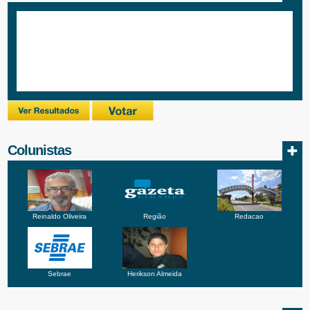
Colunistas
Reinaldo Oliveira
Região
Redacao
Sebrae
Herikson Almeida