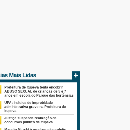
cias Mais Lidas
Prefeitura de Itupeva tenta encobrir
ABUSO SEXUAL de crianças de 5 e 7
anos em escola do Parque das hortênsias
UPA: Indícios de improbidade
administrativa grave na Prefeitura de
Itupeva
Justiça suspende realização de
concursos publico de Itupeva
Marcão Marchi é proclamado prefeito