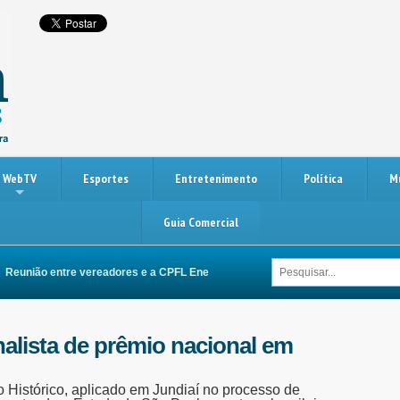
WebTV
Esportes
Entretenimento
Política
M
Guia Comercial
ião entre vereadores e a CPFL Energia busca melhorias na rede elétrica de It
inalista de prêmio nacional em
 Histórico, aplicado em Jundiaí no processo de