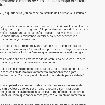
esentando o Estado de São Paulo na etapa brasileira
drade.
28) e quarta-feira (29) na sede do Instituto do Patrimônio Histórico e
orias selecionadas nos estados a partir de 234 projetos habilitados
e integra o campo do programa, foi aprovado na categoria 1, chamada
vação e salvaguarda do patrimônio cultural, que visa valorizar e
o e salvaguarda, envolvendo identificação, reconhecimento e
 de conservação e restauro.
 uma obra a ser terminada. Mas, quando vimos a importância do
er o mais importante”, comentou o prefeito Pedro Bigardi em visita
 e o especialista Toninho Sarasá, que desenvolveu a metodologia.
va do verbo “zelar” e está baseada na atribuição de valor a um bem
ndimento, pertencimento e empoderamento.
nte Torta foi lançado pela Prefeitura de Jundiaí em setembro de 2014
e técnicos em torno do levantamento do papel desse agora
a da cidade. “É uma experiência muito importante para a cidade”,
eu com palestras e também pelas manifestações espontâneas da
o carnavalesco que leva seu nome, passando por histórias em
ameaça de demolição na década de 1980. Também dentro do projeto
 avenida Torta, que conecta esse projeto a outro em andamento, o