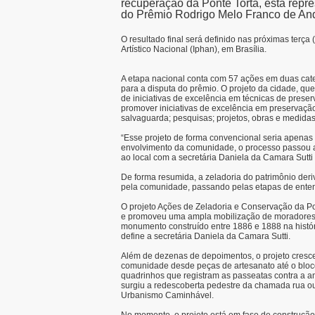
recuperação da Ponte Torta, está repr
do Prêmio Rodrigo Melo Franco de An
O resultado final será definido nas próximas terça (
Artístico Nacional (Iphan), em Brasília.
A etapa nacional conta com 57 ações em duas categ
para a disputa do prêmio. O projeto da cidade, qu
de iniciativas de excelência em técnicas de preser
promover iniciativas de excelência em preservaçã
salvaguarda; pesquisas; projetos, obras e medidas
“Esse projeto de forma convencional seria apenas
envolvimento da comunidade, o processo passou a s
ao local com a secretária Daniela da Camara Sutti
De forma resumida, a zeladoria do patrimônio deri
pela comunidade, passando pelas etapas de ente
O projeto Ações de Zeladoria e Conservação da Po
e promoveu uma ampla mobilização de moradores 
monumento construído entre 1886 e 1888 na históri
define a secretária Daniela da Camara Sutti.
Além de dezenas de depoimentos, o projeto cresc
comunidade desde peças de artesanato até o bloc
quadrinhos que registram as passeatas contra a 
surgiu a redescoberta pedestre da chamada rua ou
Urbanismo Caminhável.