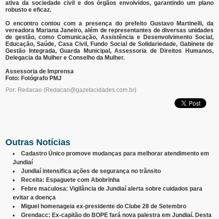
ativa da sociedade civil e dos órgãos envolvidos, garantindo um plano
robusto e eficaz.
O encontro contou com a presença do prefeito Gustavo Martinelli, da
vereadora Mariana Janeiro, além de representantes de diversas unidades
de gestão, como Comunicação, Assistência e Desenvolvimento Social,
Educação, Saúde, Casa Civil, Fundo Social de Solidariedade, Gabinete de
Gestão Integrada, Guarda Municipal, Assessoria de Direitos Humanos,
Delegacia da Mulher e Conselho da Mulher.
Assessoria de Imprensa
Foto: Fotógrafo PMJ
Por: Redacao
(
Redacao@gazetacidades.com.br
)
Outras Notícias
Cadastro Único promove mudanças para melhorar atendimento em
Jundiaí
Jundiaí intensifica ações de segurança no trânsito
Receita: Espaguete com Abobrinha
Febre maculosa: Vigilância de Jundiaí alerta sobre cuidados para
evitar a doença
Miguel homenageia ex-presidente do Clube 28 de Setembro
Grendacc: Ex-capitão do BOPE fará nova palestra em Jundiaí. Desta