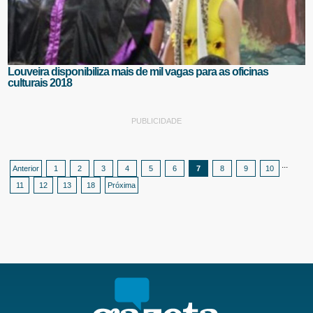
Louveira disponibiliza mais de mil vagas para as oficinas
culturais 2018
PUBLICIDADE
...
Anterior
1
2
3
4
5
6
7
8
9
10
11
12
13
18
Próxima