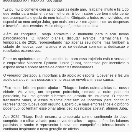
modalidade no Estado de São Paulo.
“Estou muito contente com as conquistas deste ano. Trabalhei muito e fiz tudo
que podia para estar entre os melhores. É bom saber que tem muita gente
que acompanha e gosta do meu trabalho. Obrigado a todos os envolvidos, em
especial ao meu amigo Juba, que mais uma vez me ajudou com as despesas
e inscrições dos eventos. Muito obrigado”, declarou o atleta.
Além da conquista, Thiago aproveitou o momento para buscar novos
patrocinadores. O lutador planeja disputar eventos internacionais na
temporada de 2026, representando não apenas seu nome, mas também a
cidade de Itupeva, que há anos o vê se destacar com garra, dedicação e
resultados expressivos.
Entre os apoiadores que têm contribuído para essa trajetória está o vereador
e empresário Vincenzo Epifanio Junior (Juba), conhecido por incentivar o
esporte local e apoiar atletas de diferentes modalidades.
O vereador destacou a importância do apoio ao esporte itupevense e fez um
apelo para que mais pessoas e empresas se envolvam nessa causa.
“Fico muito feliz em poder ajudar o Thiago e tantos outros atletas da nossa
cidade. Às vezes, um pequeno patrocínio, somado a outro pequeno
patrocínio, faz uma grande diferença na jornada de um atleta. O esporte
transforma vidas, e esses talentos precisam de incentivo para continuar
representando Itupeva com orgulho. Espero que mais empresários e o próprio
poder público tenham esse olhar atencioso aos nossos atletas”, afirmou Juba.
Aos 2025, Thiago Koch encerra a temporada com o sentimento de dever
cumprido e o olhar voltado para novos desafios — agora, além dos tatames
paulistas, o sonho é representar Itupeva em competições internacionais e
continuar inspirando a nova geração de atletas.