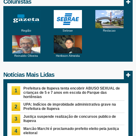
Colunistas
Região
Sebrae
Redacao
Reinaldo Oliveira
Herikson Almeida
Notícias Mais Lidas
Prefeitura de Itupeva tenta encobrir ABUSO SEXUAL de
1
crianças de 5 e 7 anos em escola do Parque das
hortênsias
UPA: Indícios de improbidade administrativa grave na
2
Prefeitura de Itupeva
Justiça suspende realização de concursos publico de
3
Itupeva
Marcão Marchi é proclamado prefeito eleito pela justiça
4
eleitoral