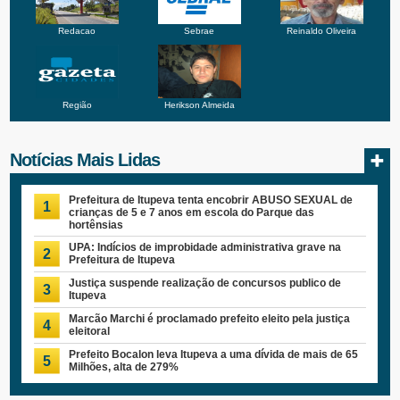
Redacao
Sebrae
Reinaldo Oliveira
Região
Herikson Almeida
Notícias Mais Lidas
Prefeitura de Itupeva tenta encobrir ABUSO SEXUAL de
1
crianças de 5 e 7 anos em escola do Parque das
hortênsias
UPA: Indícios de improbidade administrativa grave na
2
Prefeitura de Itupeva
Justiça suspende realização de concursos publico de
3
Itupeva
Marcão Marchi é proclamado prefeito eleito pela justiça
4
eleitoral
Prefeito Bocalon leva Itupeva a uma dívida de mais de 65
5
Milhões, alta de 279%