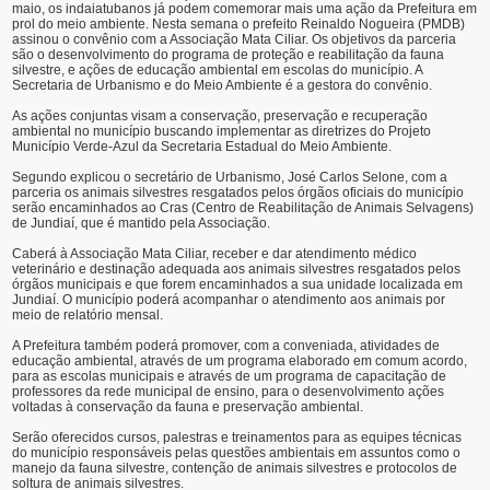
maio, os indaiatubanos já podem comemorar mais uma ação da Prefeitura em
prol do meio ambiente. Nesta semana o prefeito Reinaldo Nogueira (PMDB)
assinou o convênio com a Associação Mata Ciliar. Os objetivos da parceria
são o desenvolvimento do programa de proteção e reabilitação da fauna
silvestre, e ações de educação ambiental em escolas do município. A
Secretaria de Urbanismo e do Meio Ambiente é a gestora do convênio.
As ações conjuntas visam a conservação, preservação e recuperação
ambiental no município buscando implementar as diretrizes do Projeto
Município Verde-Azul da Secretaria Estadual do Meio Ambiente.
Segundo explicou o secretário de Urbanismo, José Carlos Selone, com a
parceria os animais silvestres resgatados pelos órgãos oficiais do município
serão encaminhados ao Cras (Centro de Reabilitação de Animais Selvagens)
de Jundiaí, que é mantido pela Associação.
Caberá à Associação Mata Ciliar, receber e dar atendimento médico
veterinário e destinação adequada aos animais silvestres resgatados pelos
órgãos municipais e que forem encaminhados a sua unidade localizada em
Jundiaí. O município poderá acompanhar o atendimento aos animais por
meio de relatório mensal.
A Prefeitura também poderá promover, com a conveniada, atividades de
educação ambiental, através de um programa elaborado em comum acordo,
para as escolas municipais e através de um programa de capacitação de
professores da rede municipal de ensino, para o desenvolvimento ações
voltadas à conservação da fauna e preservação ambiental.
Serão oferecidos cursos, palestras e treinamentos para as equipes técnicas
do município responsáveis pelas questões ambientais em assuntos como o
manejo da fauna silvestre, contenção de animais silvestres e protocolos de
soltura de animais silvestres.