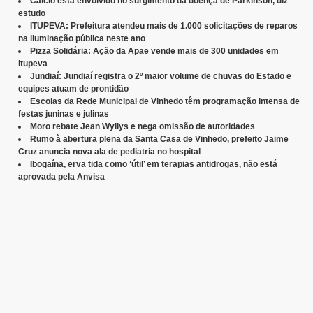
Cálcio está envolvido no surgimento da doença de Parkinson, diz
estudo
ITUPEVA: Prefeitura atendeu mais de 1.000 solicitações de reparos
na iluminação pública neste ano
Pizza Solidária: Ação da Apae vende mais de 300 unidades em
Itupeva
Jundiaí: Jundiaí registra o 2º maior volume de chuvas do Estado e
equipes atuam de prontidão
Escolas da Rede Municipal de Vinhedo têm programação intensa de
festas juninas e julinas
Moro rebate Jean Wyllys e nega omissão de autoridades
Rumo à abertura plena da Santa Casa de Vinhedo, prefeito Jaime
Cruz anuncia nova ala de pediatria no hospital
Ibogaína, erva tida como ‘útil’ em terapias antidrogas, não está
aprovada pela Anvisa