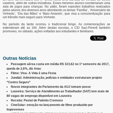
caseiros, além de outras iniciativas. Esses mesmos alunos coordenaram uma
sala de jogos para crianças. No pátio, foram expostos trabalhos realizados
pelos alunos dos diversos anos abordando os temas ‘Família’, ‘Aniversário de
Vinhedo’, ‘Dia das Mães’ e ‘Maio Amarelo’, que visa a conscientização para
um trânsito mais seguro para Vinhedo.
No período da tarde ocorreu o tradicional bingo. As comemorações se
estenderam até as 16h. Além destas escolas, o CEI Saci-Pererê também
promoveu, no sábado, ações voltadas aos estudantes e familiares.
Outras Notícias
Passagem aérea custa em média R$ 323,62 no 1º semestre de 2017,
queda de 2,6%, diz Anac
Filme: Viva- A Vida é uma Festa
Jundiaí: Administração, polícias e entidades estruturam projeto
“Centro Seguro”
Novos integrantes do Parlamento da AUJ tomam posse
Louveira: Serviço de Atendimento ao Trabalhador (SAT) tem mais de
80 vagas de emprego disponível em Louveira
Receita: Pastel de Palmito Cremoso
CineSolar: emoção no lançamento de filme produzido por
itupevenses