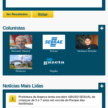
Colunistas
Reinaldo Oliveira
Sebrae
Herikson Almeida
Redacao
Região
Notícias Mais Lidas
Prefeitura de Itupeva tenta encobrir ABUSO SEXUAL de
1
crianças de 5 e 7 anos em escola do Parque das
hortênsias