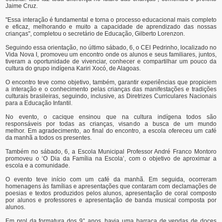
Jaime Cruz.
"Essa interação é fundamental e torna o processo educacional mais completo
e eficaz, melhorando e muito a capacidade de aprendizado das nossas
crianças", completou o secretário de Educação, Gilberto Lorenzon.
Seguindo essa orientação, no último sábado, 6, o CEI Pedrinho, localizado no
Vida Nova I, promoveu um encontro onde os alunos e seus familiares, juntos,
tiveram a oportunidade de vivenciar, conhecer e compartilhar um pouco da
cultura do grupo indígena Kariri Xocó, de Alagoas.
O encontro teve como objetivo, também, garantir experiências que propiciem
a interação e o conhecimento pelas crianças das manifestações e tradições
culturais brasileiras, seguindo, inclusive, as Diretrizes Curriculares Nacionais
para a Educação Infantil.
No evento, o cacique ensinou que na cultura indígena todos são
responsáveis por todas as crianças, visando a busca de um mundo
melhor. Em agradecimento, ao final do encontro, a escola ofereceu um café
da manhã a todos os presentes.
Também no sábado, 6, a Escola Municipal Professor André Franco Montoro
promoveu o ‘O Dia da Família na Escola’, com o objetivo de aproximar a
escola e a comunidade.
O evento teve início com um café da manhã. Em seguida, ocorreram
homenagens às famílias e apresentações que contaram com declamações de
poesias e textos produzidos pelos alunos, apresentação de coral composto
por alunos e professores e apresentação de banda musical composta por
alunos.
Em prol da formatura dos 9° anos, havia uma barraca de vendas de doces