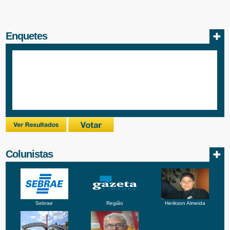
Enquetes
Colunistas
Sebrae
Região
Herikson Almeida