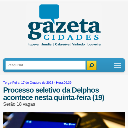
Tog
Terça-Feira, 17 de Outubro de 2023 - Hora:09:39
Processo seletivo da Delphos
acontece nesta quinta-feira (19)
Serão 18 vagas