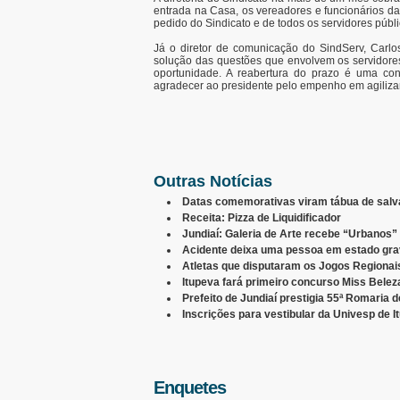
entrada na Casa, os vereadores e funcionários 
pedido do Sindicato e de todos os servidores públ
Já o diretor de comunicação do SindServ, Carl
solução das questões que envolvem os servidores
oportunidade. A reabertura do prazo é uma co
agradecer ao presidente pelo empenho em agilizar
Outras Notícias
Datas comemorativas viram tábua de sal
Receita: Pizza de Liquidificador
Jundiaí: Galeria de Arte recebe “Urbanos”
Acidente deixa uma pessoa em estado gra
Atletas que disputaram os Jogos Regiona
Itupeva fará primeiro concurso Miss Beleza
Prefeito de Jundiaí prestigia 55ª Romaria
Inscrições para vestibular da Univesp de I
Enquetes