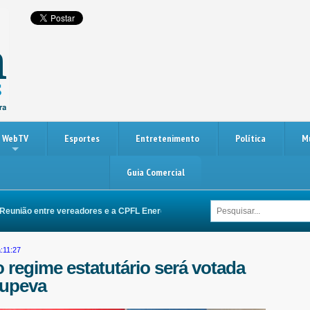
WebTV
Esportes
Entretenimento
Política
M
Guia Comercial
união entre vereadores e a CPFL Energia busca melhorias na rede elétrica de 
:11:27
 regime estatutário será votada
tupeva