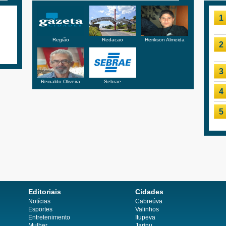
1
Região
Redacao
Herikson Almeida
2
3
Reinaldo Oliveira
Sebrae
4
5
Editoriais
Cidades
Notícias
Cabreúva
Esportes
Valinhos
Entretenimento
Itupeva
Mulher
Jarinu