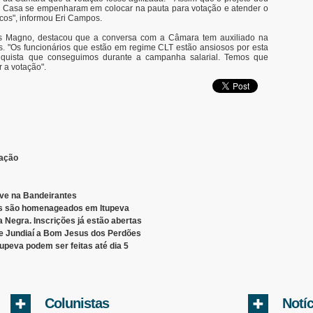
da Casa se empenharam em colocar na pauta para votação e atender o
icos", informou Eri Campos.
os Magno, destacou que a conversa com a Câmara tem auxiliado na
. "Os funcionários que estão em regime CLT estão ansiosos por esta
nquista que conseguimos durante a campanha salarial. Temos que
 a votação".
vação
ve na Bandeirantes
is são homenageados em Itupeva
 Negra. Inscrições já estão abertas
 de Jundiaí a Bom Jesus dos Perdões
tupeva podem ser feitas até dia 5
Colunistas
Notí