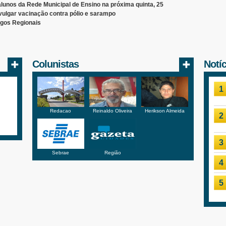
lunos da Rede Municipal de Ensino na próxima quinta, 25
ivulgar vacinação contra pólio e sarampo
gos Regionais
Colunistas
Notí
1
Redacao
Reinaldo Oliveira
Herikson Almeida
2
3
Sebrae
Região
4
5