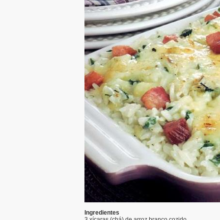
Ingredientes
3 xícaras (chá) de arroz branco cozido