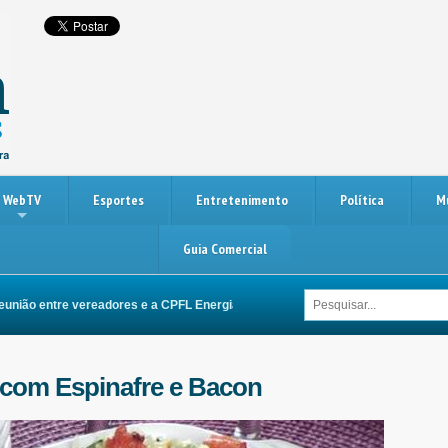
WebTV
Esportes
Entretenimento
Política
M
Guia Comercial
o entre vereadores e a CPFL Energia busca melhorias na rede elétrica de Itup
 com Espinafre e Bacon