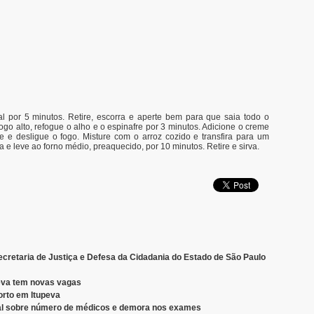
l por 5 minutos. Retire, escorra e aperte bem para que saia todo o
go alto, refogue o alho e o espinafre por 3 minutos. Adicione o creme
e e desligue o fogo. Misture com o arroz cozido e transfira para um
a e leve ao forno médio, preaquecido, por 10 minutos. Retire e sirva.
ecretaria de Justiça e Defesa da Cidadania do Estado de São Paulo
peva tem novas vagas
orto em Itupeva
tal sobre número de médicos e demora nos exames