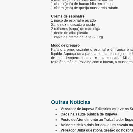
1 xícara (chá) de bacon frito em cubos
1 xícara (chá) de queijo mussarela ralado
Creme de espinafre
1 maço de espinafre picado
Sal e noz-moscada a gosto
2 colheres (sopa) de manteiga
1 dente de alho picado
1 caixa de creme de leite (200g)
Modo de preparo
Para o creme, cozinhe o espinafre em água e sa
líquido. Aqueça uma panela com a manteiga, em fo
de leite, tempere com sal e noz-moscada. Mistur
refratário médio. Polvilhe com o bacon, a mussarel
Outras Notícias
Vereador de Itupeva Edicarlos esteve na S
Caos na saude pública de Itupeva
Posto de Atendimento ao Trabalhador Itu
Acidente deixa dois feridos e um cavalo m
Vereador Juba questiona gestão do hospi