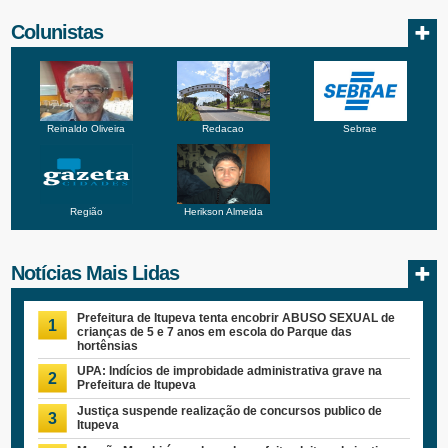
Colunistas
Reinaldo Oliveira
Redacao
Sebrae
Região
Herikson Almeida
Notícias Mais Lidas
Prefeitura de Itupeva tenta encobrir ABUSO SEXUAL de
1
crianças de 5 e 7 anos em escola do Parque das
hortênsias
UPA: Indícios de improbidade administrativa grave na
2
Prefeitura de Itupeva
Justiça suspende realização de concursos publico de
3
Itupeva