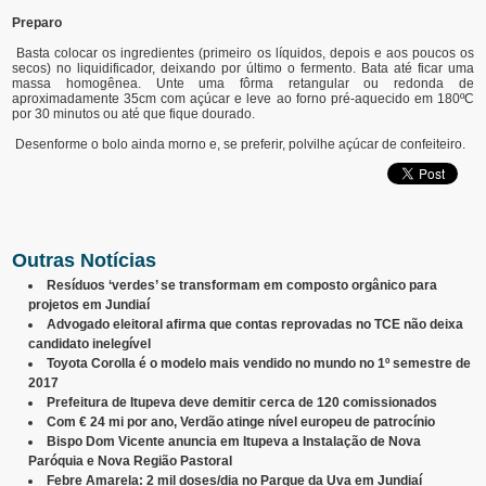
Preparo
Basta colocar os ingredientes (primeiro os líquidos, depois e aos poucos os
secos) no liquidificador, deixando por último o fermento. Bata até ficar uma
massa homogênea. Unte uma fôrma retangular ou redonda de
aproximadamente 35cm com açúcar e leve ao forno pré-aquecido em 180ºC
por 30 minutos ou até que fique dourado.
Desenforme o bolo ainda morno e, se preferir, polvilhe açúcar de confeiteiro.
Outras Notícias
Resíduos ‘verdes’ se transformam em composto orgânico para
projetos em Jundiaí
Advogado eleitoral afirma que contas reprovadas no TCE não deixa
candidato inelegível
Toyota Corolla é o modelo mais vendido no mundo no 1º semestre de
2017
Prefeitura de Itupeva deve demitir cerca de 120 comissionados
Com € 24 mi por ano, Verdão atinge nível europeu de patrocínio
Bispo Dom Vicente anuncia em Itupeva a Instalação de Nova
Paróquia e Nova Região Pastoral
Febre Amarela: 2 mil doses/dia no Parque da Uva em Jundiaí