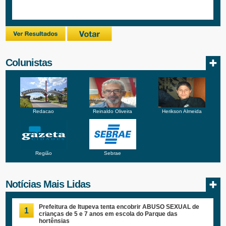
Colunistas
Redacao
Reinaldo Oliveira
Herikson Almeida
Região
Sebrae
Notícias Mais Lidas
Prefeitura de Itupeva tenta encobrir ABUSO SEXUAL de
1
crianças de 5 e 7 anos em escola do Parque das
hortênsias