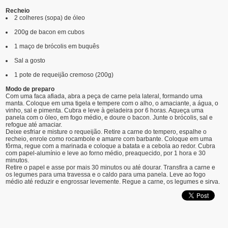
Recheio
2 colheres (sopa) de óleo
200g de bacon em cubos
1 maço de brócolis em buquês
Sal a gosto
1 pote de requeijão cremoso (200g)
Modo de preparo
Com uma faca afiada, abra a peça de carne pela lateral, formando uma
manta. Coloque em uma tigela e tempere com o alho, o amaciante, a água, o
vinho, sal e pimenta. Cubra e leve à geladeira por 6 horas. Aqueça uma
panela com o óleo, em fogo médio, e doure o bacon. Junte o brócolis, sal e
refogue até amaciar.
Deixe esfriar e misture o requeijão. Retire a carne do tempero, espalhe o
recheio, enrole como rocambole e amarre com barbante. Coloque em uma
fôrma, regue com a marinada e coloque a batata e a cebola ao redor. Cubra
com papel-alumínio e leve ao forno médio, preaquecido, por 1 hora e 30
minutos.
Retire o papel e asse por mais 30 minutos ou até dourar. Transfira a carne e
os legumes para uma travessa e o caldo para uma panela. Leve ao fogo
médio até reduzir e engrossar levemente. Regue a carne, os legumes e sirva.