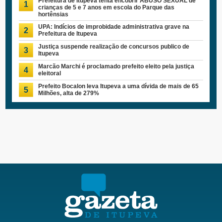
Prefeitura de Itupeva tenta encobrir ABUSO SEXUAL de
1
crianças de 5 e 7 anos em escola do Parque das
hortênsias
UPA: Indícios de improbidade administrativa grave na
2
Prefeitura de Itupeva
Justiça suspende realização de concursos publico de
3
Itupeva
Marcão Marchi é proclamado prefeito eleito pela justiça
4
eleitoral
Prefeito Bocalon leva Itupeva a uma dívida de mais de 65
5
Milhões, alta de 279%