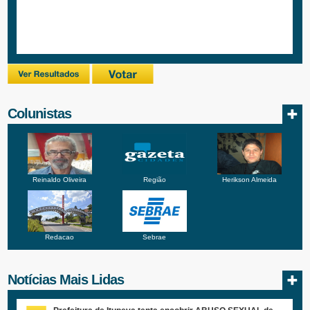
Colunistas
Reinaldo Oliveira
Região
Herikson Almeida
Redacao
Sebrae
Notícias Mais Lidas