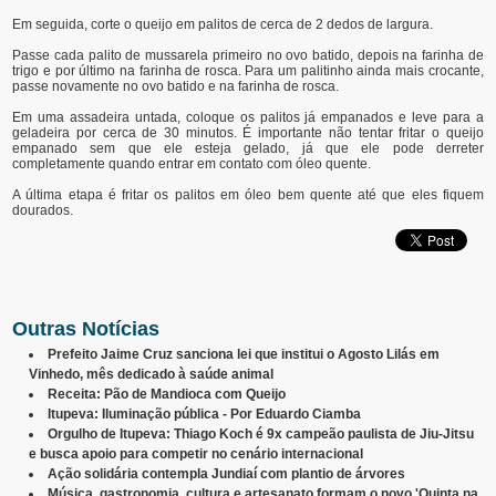
Em seguida, corte o queijo em palitos de cerca de 2 dedos de largura.
Passe cada palito de mussarela primeiro no ovo batido, depois na farinha de
trigo e por último na farinha de rosca. Para um palitinho ainda mais crocante,
passe novamente no ovo batido e na farinha de rosca.
Em uma assadeira untada, coloque os palitos já empanados e leve para a
geladeira por cerca de 30 minutos. É importante não tentar fritar o queijo
empanado sem que ele esteja gelado, já que ele pode derreter
completamente quando entrar em contato com óleo quente.
A última etapa é fritar os palitos em óleo bem quente até que eles fiquem
dourados.
Outras Notícias
Prefeito Jaime Cruz sanciona lei que institui o Agosto Lilás em
Vinhedo, mês dedicado à saúde animal
Receita: Pão de Mandioca com Queijo
Itupeva: Iluminação pública - Por Eduardo Ciamba
Orgulho de Itupeva: Thiago Koch é 9x campeão paulista de Jiu-Jitsu
e busca apoio para competir no cenário internacional
Ação solidária contempla Jundiaí com plantio de árvores
Música, gastronomia, cultura e artesanato formam o novo 'Quinta na