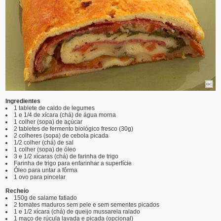
Ingredientes
1 tablete de caldo de legumes
1 e 1/4 de xícara (chá) de água morna
1 colher (sopa) de açúcar
2 tabletes de fermento biológico fresco (30g)
2 colheres (sopa) de cebola picada
1/2 colher (chá) de sal
1 colher (sopa) de óleo
3 e 1/2 xícaras (chá) de farinha de trigo
Farinha de trigo para enfarinhar a superfície
Óleo para untar a fôrma
1 ovo para pincelar
Recheio
150g de salame fatiado
2 tomates maduros sem pele e sem sementes picados
1 e 1/2 xícara (chá) de queijo mussarela ralado
1 maço de rúcula lavada e picada (opcional)