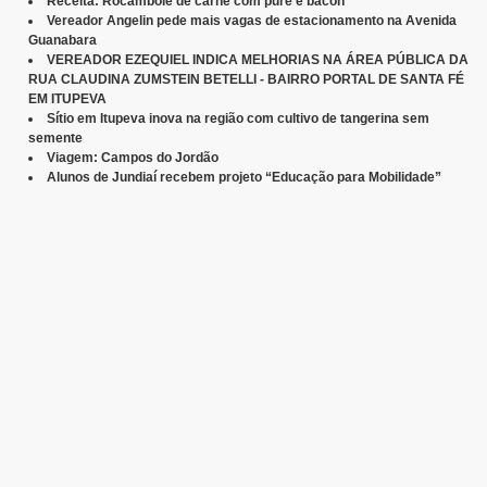
Receita: Rocambole de carne com purê e bacon
Vereador Angelin pede mais vagas de estacionamento na Avenida
Guanabara
VEREADOR EZEQUIEL INDICA MELHORIAS NA ÁREA PÚBLICA DA
RUA CLAUDINA ZUMSTEIN BETELLI - BAIRRO PORTAL DE SANTA FÉ
EM ITUPEVA
Sítio em Itupeva inova na região com cultivo de tangerina sem
semente
Viagem: Campos do Jordão
Alunos de Jundiaí recebem projeto “Educação para Mobilidade”