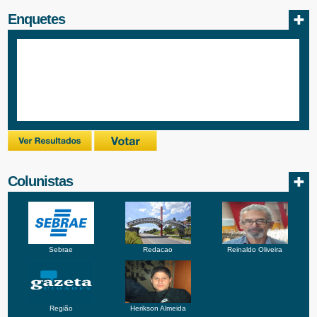
Enquetes
Colunistas
Sebrae
Redacao
Reinaldo Oliveira
Região
Herikson Almeida