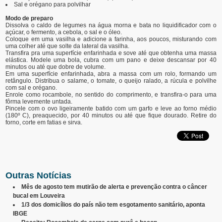
Sal e orégano para polvilhar
Modo de preparo
Dissolva o caldo de legumes na água morna e bata no liquidificador com o
açúcar, o fermento, a cebola, o sal e o óleo.
Coloque em uma vasilha e adicione a farinha, aos poucos, misturando com
uma colher até que solte da lateral da vasilha.
Transfira pra uma superfície enfarinhada e sove até que obtenha uma massa
elástica. Modele uma bola, cubra com um pano e deixe descansar por 40
minutos ou até que dobre de volume.
Em uma superfície enfarinhada, abra a massa com um rolo, formando um
retângulo. Distribua o salame, o tomate, o queijo ralado, a rúcula e polvilhe
com sal e orégano.
Enrole como rocambole, no sentido do comprimento, e transfira-o para uma
fôrma levemente untada.
Pincele com o ovo ligeiramente batido com um garfo e leve ao forno médio
(180º C), preaquecido, por 40 minutos ou até que fique dourado. Retire do
forno, corte em fatias e sirva.
Outras Notícias
Mês de agosto tem mutirão de alerta e prevenção contra o câncer
bucal em Louveira
1/3 dos domicílios do país não tem esgotamento sanitário, aponta
IBGE