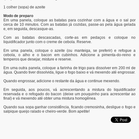
1 colher (sopa) de azeite
Modo de preparo
Em uma panela, coloque as batatas para cozinhar com a água e o sal por
cerca de 10 minutos. Com as batatas já cozidas, passe-as pela água gelada
e, em seguida, descasque-as.
Com as batatas descascadas, corte-as em pedaços e coloque no
liquidificador junto com o creme de cebola. Reserve.
Em uma panela, coloque o azeite (ou manteiga, se preferir) e refogue a
cebola, o alho e o bacon em cubinhos. Adicione a pimenta-do-reino e
temperos que desejar, misture e reserve.
Em uma outra panela, coloque a farinha de trigo para dissolver em 200 ml de
água. Quando tiver dissolvida, ligue o fogo baixo e vá mexendo até engrossar.
Quando engrossar, adicione o restante da água e continue mexendo.
Em seguida, aos poucos, vá acrescentando a mistura do liquidificador
reservada e o refogado do bacon (deixe um pouquinho para acrescentar ao
final) e vá mexendo até obter uma mistura homogênea.
Quando sua sopa ganhar consistência, ficando cremosinha, desligue o fogo e
salpique queijo ralado e cheiro-verde. Bom apetite!