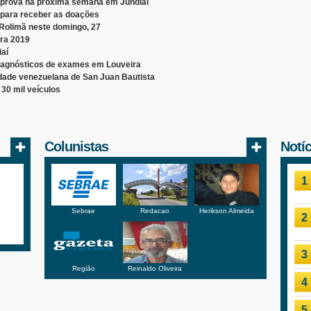
a prova na próxima semana em Jundiaí
 para receber as doações
 Rolimã neste domingo, 27
ara 2019
aí
diagnósticos de exames em Louveira
idade venezuelana de San Juan Bautista
30 mil veículos
Colunistas
Notí
1
Sebrae
Redacao
Herikson Almeida
2
3
Região
Reinaldo Oliveira
4
5