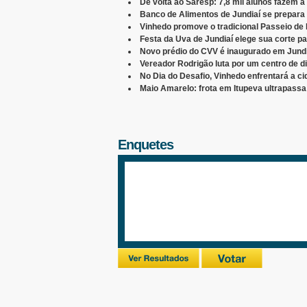
De volta ao Saresp: 7,8 mil alunos fazem 
Banco de Alimentos de Jundiaí se prepara
Vinhedo promove o tradicional Passeio de
Festa da Uva de Jundiaí elege sua corte p
Novo prédio do CVV é inaugurado em Jundi
Vereador Rodrigão luta por um centro de 
No Dia do Desafio, Vinhedo enfrentará a c
Maio Amarelo: frota em Itupeva ultrapassa 
Enquetes