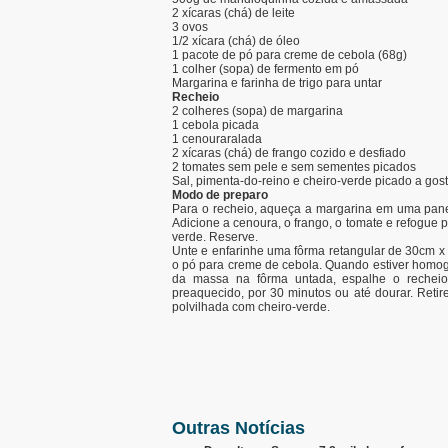
2 xícaras (chá) de leite
3 ovos
1/2 xícara (chá) de óleo
1 pacote de pó para creme de cebola (68g)
1 colher (sopa) de fermento em pó
Margarina e farinha de trigo para untar
Recheio
2 colheres (sopa) de margarina
1 cebola picada
1 cenouraralada
2 xícaras (chá) de frango cozido e desfiado
2 tomates sem pele e sem sementes picados
Sal, pimenta-do-reino e cheiro-verde picado a gos
Modo de preparo
Para o recheio, aqueça a margarina em uma panel
Adicione a cenoura, o frango, o tomate e refogue p
verde. Reserve.
Unte e enfarinhe uma fôrma retangular de 30cm x 2
o pó para creme de cebola. Quando estiver homog
da massa na fôrma untada, espalhe o recheio
preaquecido, por 30 minutos ou até dourar. Retir
polvilhada com cheiro-verde.
Outras Notícias