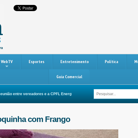
WebTV
Esportes
Entretenimento
Política
M
Guia Comercial
ão entre vereadores e a CPFL Energia busca melhorias na rede elétrica de Itu
ioquinha com Frango