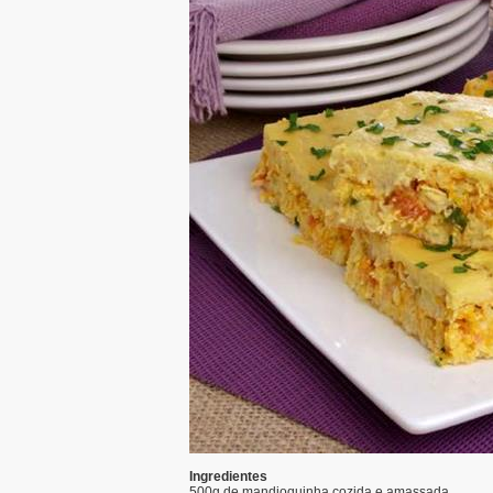
Ingredientes
500g de mandioquinha cozida e amassada