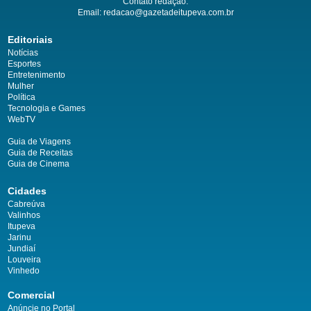
Contato redação:
Email:
redacao@gazetadeitupeva.com.br
Editoriais
Notícias
Esportes
Entretenimento
Mulher
Política
Tecnologia e Games
WebTV
Guia de Viagens
Guia de Receitas
Guia de Cinema
Cidades
Cabreúva
Valinhos
Itupeva
Jarinu
Jundiaí
Louveira
Vinhedo
Comercial
Anúncie no Portal