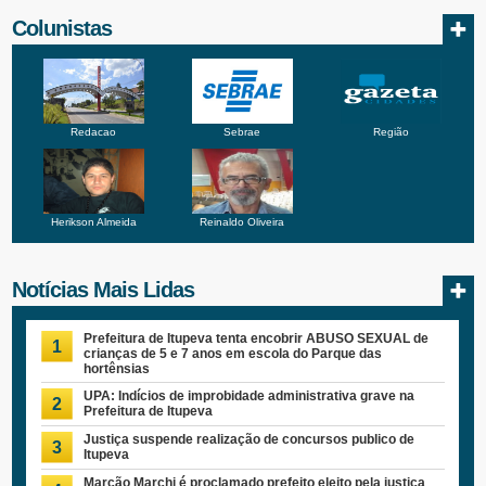
Colunistas
Redacao
Sebrae
Região
Herikson Almeida
Reinaldo Oliveira
Notícias Mais Lidas
Prefeitura de Itupeva tenta encobrir ABUSO SEXUAL de
1
crianças de 5 e 7 anos em escola do Parque das
hortênsias
UPA: Indícios de improbidade administrativa grave na
2
Prefeitura de Itupeva
Justiça suspende realização de concursos publico de
3
Itupeva
Marcão Marchi é proclamado prefeito eleito pela justiça