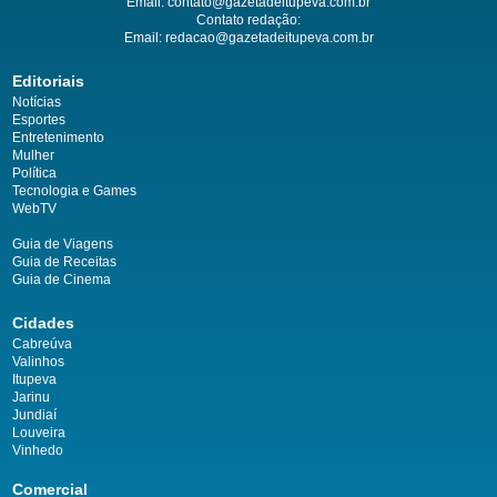
Email:
contato@gazetadeitupeva.com.br
Contato redação:
Email:
redacao@gazetadeitupeva.com.br
Editoriais
Notícias
Esportes
Entretenimento
Mulher
Política
Tecnologia e Games
WebTV
Guia de Viagens
Guia de Receitas
Guia de Cinema
Cidades
Cabreúva
Valinhos
Itupeva
Jarinu
Jundiaí
Louveira
Vinhedo
Comercial