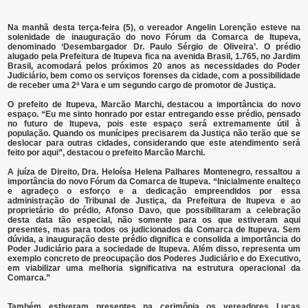
Na manhã desta terça-feira (5), o vereador Angelin Lorenção esteve na
solenidade de inauguração do novo Fórum da Comarca de Itupeva,
denominado ‘Desembargador Dr. Paulo Sérgio de Oliveira’. O prédio
alugado pela Prefeitura de Itupeva fica na avenida Brasil, 1.765, no Jardim
Brasil, acomodará pelos próximos 20 anos as necessidades do Poder
Judiciário, bem como os serviços forenses da cidade, com a possibilidade
de receber uma 2ª Vara e um segundo cargo de promotor de Justiça.
O prefeito de Itupeva, Marcão Marchi, destacou a importância do novo
espaço. “Eu me sinto honrado por estar entregando esse prédio, pensado
no futuro de Itupeva, pois este espaço será extremamente útil à
população. Quando os munícipes precisarem da Justiça não terão que se
deslocar para outras cidades, considerando que este atendimento será
feito por aqui”, destacou o prefeito Marcão Marchi.
A juíza de Direito, Dra. Heloísa Helena Palhares Montenegro, ressaltou a
importância do novo Fórum da Comarca de Itupeva. “Inicialmente enalteço
e agradeço o esforço e a dedicação empreendidos por essa
administração do Tribunal de Justiça, da Prefeitura de Itupeva e ao
proprietário do prédio, Afonso Davo, que possibilitaram a celebração
desta data tão especial, não somente para os que estiveram aqui
presentes, mas para todos os judicionados da Comarca de Itupeva. Sem
dúvida, a inauguração deste prédio dignifica e consolida a importância do
Poder Judiciário para a sociedade de Itupeva. Além disso, representa um
exemplo concreto de preocupação dos Poderes Judiciário e do Executivo,
em viabilizar uma melhoria significativa na estrutura operacional da
Comarca.”
Também estiveram presentes na cerimônia os vereadores Lucas