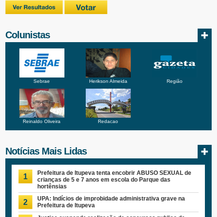
Colunistas
Sebrae
Herikson Almeida
Região
Reinaldo Oliveira
Redacao
Notícias Mais Lidas
Prefeitura de Itupeva tenta encobrir ABUSO SEXUAL de
1
crianças de 5 e 7 anos em escola do Parque das
hortênsias
UPA: Indícios de improbidade administrativa grave na
2
Prefeitura de Itupeva