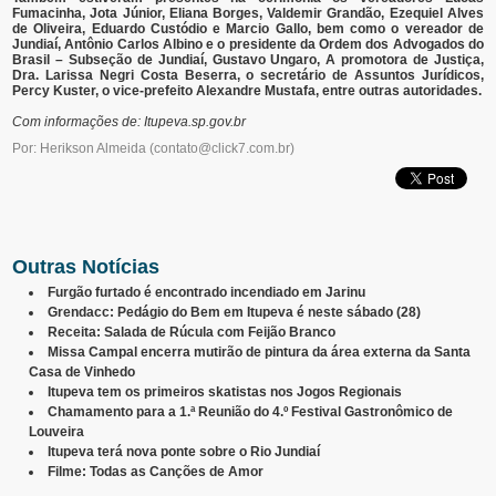
Fumacinha, Jota Júnior, Eliana Borges, Valdemir Grandão, Ezequiel Alves
de Oliveira, Eduardo Custódio e Marcio Gallo, bem como o vereador de
Jundiaí, Antônio Carlos Albino e o presidente da Ordem dos Advogados do
Brasil – Subseção de Jundiaí, Gustavo Ungaro, A promotora de Justiça,
Dra. Larissa Negri Costa Beserra, o secretário de Assuntos Jurídicos,
Percy Kuster, o vice-prefeito Alexandre Mustafa, entre outras autoridades.
Com informações de: Itupeva.sp.gov.br
Por: Herikson Almeida
(
contato@click7.com.br
)
Outras Notícias
Furgão furtado é encontrado incendiado em Jarinu
Grendacc: Pedágio do Bem em Itupeva é neste sábado (28)
Receita: Salada de Rúcula com Feijão Branco
Missa Campal encerra mutirão de pintura da área externa da Santa
Casa de Vinhedo
Itupeva tem os primeiros skatistas nos Jogos Regionais
Chamamento para a 1.ª Reunião do 4.º Festival Gastronômico de
Louveira
Itupeva terá nova ponte sobre o Rio Jundiaí
Filme: Todas as Canções de Amor