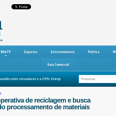
WebTV
Esportes
Entretenimento
Política
M
Guia Comercial
re vereadores e a CPFL Energia busca melhorias na rede elétrica de Itupeva
3
operativa de reciclagem e busca
do processamento de materiais