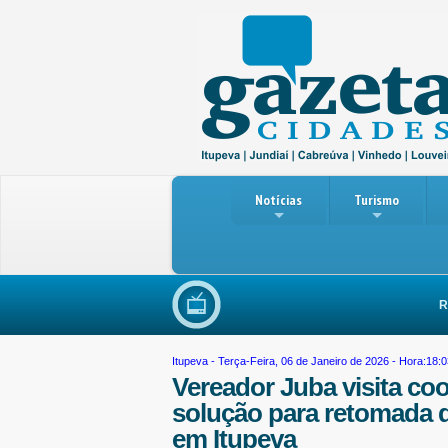
Notícias
Turismo
Reunião ent
Itupeva
- Terça-Feira, 06 de Janeiro de 2026 - Hora:18:0
Vereador Juba visita co
solução para retomada 
em Itupeva