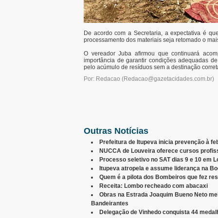
De acordo com a Secretaria, a expectativa é qu
processamento dos materiais seja retomado o mais
O vereador Juba afirmou que continuará acom
importância de garantir condições adequadas de
pelo acúmulo de resíduos sem a destinação corret
Por: Redacao
(
Redacao@gazetacidades.com.br
)
Outras Notícias
Prefeitura de Itupeva inicia prevenção à f
NUCCA de Louveira oferece cursos profiss
Processo seletivo no SAT dias 9 e 10 em L
Itupeva atropela e assume liderança na B
Quem é a pilota dos Bombeiros que fez re
Receita: Lombo recheado com abacaxi
Obras na Estrada Joaquim Bueno Neto mel
Bandeirantes
Delegação de Vinhedo conquista 44 meda