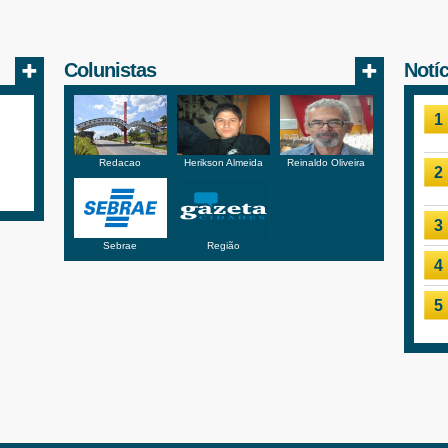
Colunistas
Notí
1
Redacao
Herikson Almeida
Reinaldo Oliveira
2
3
Sebrae
Região
4
5