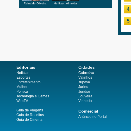
Reinaldo Oliveira
Herikson Almeida
4
5
Editoriais
Cidades
Notícias
Cabreúva
Esportes
Valinhos
Entretenimento
Itupeva
Mulher
Jarinu
Política
Jundiaí
Tecnologia e Games
Louveira
WebTV
Vinhedo
Guia de Viagens
Comercial
Guia de Receitas
Anúncie no Portal
Guia de Cinema