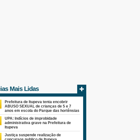
cias Mais Lidas
Prefeitura de Itupeva tenta encobrir
ABUSO SEXUAL de crianças de 5 e 7
anos em escola do Parque das hortênsias
UPA: Indícios de improbidade
administrativa grave na Prefeitura de
Itupeva
Justiça suspende realização de
concursos publico de Itupeva