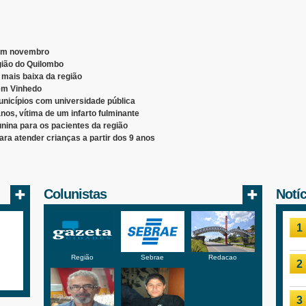
 em novembro
gião do Quilombo
 mais baixa da região
 em Vinhedo
nicípios com universidade pública
nos, vítima de um infarto fulminante
nina para os pacientes da região
ara atender crianças a partir dos 9 anos
Colunistas
Notí
1
Região
Sebrae
Redacao
2
3