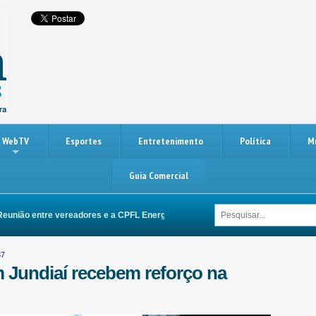
WebTV
Esportes
Entretenimento
Política
M
Guia Comercial
o entre vereadores e a CPFL Energia busca melhorias na rede elétrica de Itup
37
m Jundiaí recebem reforço na