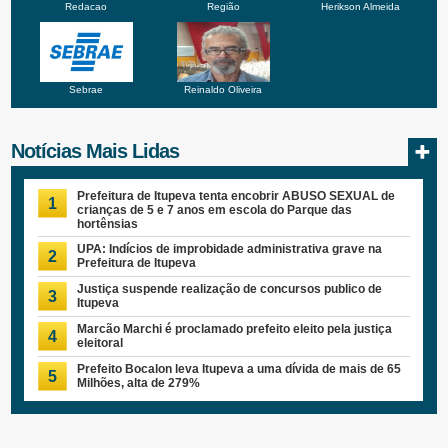
Redacao
Região
Herikson Almeida
Sebrae
Reinaldo Oliveira
Notícias Mais Lidas
Prefeitura de Itupeva tenta encobrir ABUSO SEXUAL de
1
crianças de 5 e 7 anos em escola do Parque das
hortênsias
UPA: Indícios de improbidade administrativa grave na
2
Prefeitura de Itupeva
Justiça suspende realização de concursos publico de
3
Itupeva
Marcão Marchi é proclamado prefeito eleito pela justiça
4
eleitoral
Prefeito Bocalon leva Itupeva a uma dívida de mais de 65
5
Milhões, alta de 279%