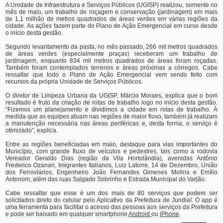
A Unidade de Infraestrutura e Serviços Públicos (UGISP) realizou, somente no
mês de maio, um trabalho de roçagem e conservação (jardinagem) em mais
de 1,1 milhão de metros quadrados de áreas verdes em várias regiões da
cidade. As ações fazem parte do Plano de Ação Emergencial em curso desde
o início desta gestão.
Segundo levantamento da pasta, no mês passado, 266 mil metros quadrados
de áreas verdes (especialmente praças) receberam um trabalho de
jardinagem, enquanto 834 mil metros quadrados de áreas foram roçadas.
Também foram contemplados terrenos e áreas próximas a córregos. Cabe
ressaltar que todo o Plano de Ação Emergencial vem sendo feito com
recursos da própria Unidade de Serviços Públicos.
O diretor de Limpeza Urbana da UGISP, Márcio Moraes, explica que o bom
resultado é fruto da criação de rotas de trabalho logo no início desta gestão.
“Fizemos um planejamento e dividimos a cidade em rotas de trabalho. À
medida que as equipes atuam nas regiões de maior fluxo, também já realizam
a manutenção necessária nas áreas periféricas e, desta forma, o serviço é
otimizado”, explica.
Entre as regiões beneficiadas em maio, destaque para vias importantes do
Município, com grande fluxo de veículos e pedestres, tais como a rodovia
Vereador Geraldo Dias (região da Vila Hortolândia), avenidas Antônio
Frederico Ozanan, Imigrantes Italianos, Luiz Latorre, 14 de Dezembro, União
dos Ferroviários, Engenheiro João Fernandes Gimenes Molina e Emílio
Antonom, além das ruas Salgado Sobrinho e Estrada Municipal do Varjão.
Cabe ressaltar que esse é um dos mais de 80 serviços que podem ser
solicitados direto do celular pelo Aplicativo da Prefeitura de Jundiaí. O app é
uma ferramenta para facilitar o acesso das pessoas aos serviços da Prefeitura
e pode ser baixado em qualquer smartphone
Android
ou
iPhone
.