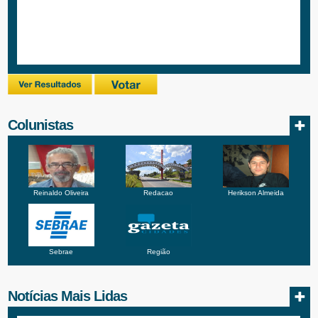
Colunistas
Reinaldo Oliveira
Redacao
Herikson Almeida
Sebrae
Região
Notícias Mais Lidas