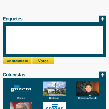
Enquetes
Colunistas
Região
Redacao
Herikson Almeida