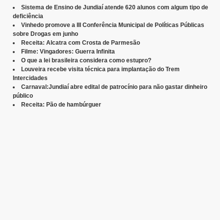
Sistema de Ensino de Jundiaí atende 620 alunos com algum tipo de
deficiência
Vinhedo promove a III Conferência Municipal de Políticas Públicas
sobre Drogas em junho
Receita: Alcatra com Crosta de Parmesão
Filme: Vingadores: Guerra Infinita
O que a lei brasileira considera como estupro?
Louveira recebe visita técnica para implantação do Trem
Intercidades
Carnaval:Jundiaí abre edital de patrocínio para não gastar dinheiro
público
Receita: Pão de hambúrguer