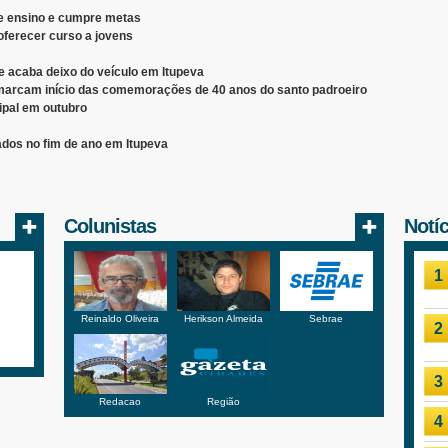
de ensino e cumpre metas
oferecer curso a jovens
e acaba deixo do veículo em Itupeva
 marcam início das comemorações de 40 anos do santo padroeiro
ipal em outubro
ados no fim de ano em Itupeva
Colunistas
Notí
1
Reinaldo Oliveira
Herikson Almeida
Sebrae
2
3
Redacao
Região
4