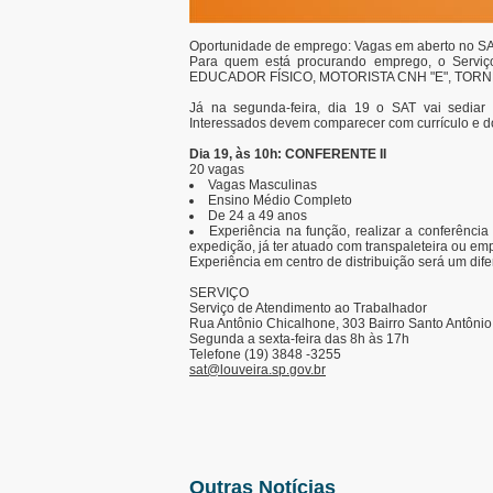
Oportunidade de emprego: Vagas em aberto no S
Para quem está procurando emprego, o Serviç
EDUCADOR FÍSICO, MOTORISTA CNH "E", TO
Já na segunda-feira, dia 19 o SAT vai sedia
Interessados devem comparecer com currículo e 
Dia 19, às 10h: CONFERENTE II
20 vagas
Vagas Masculinas
Ensino Médio Completo
De 24 a 49 anos
Experiência na função, realizar a conferên
expedição, já ter atuado com transpaleteira ou emp
Experiência em centro de distribuição será um dife
SERVIÇO
Serviço de Atendimento ao Trabalhador
Rua Antônio Chicalhone, 303 Bairro Santo Antônio
Segunda a sexta-feira das 8h às 17h
Telefone (19) 3848 -3255
sat@louveira.sp.gov.br
Outras Notícias