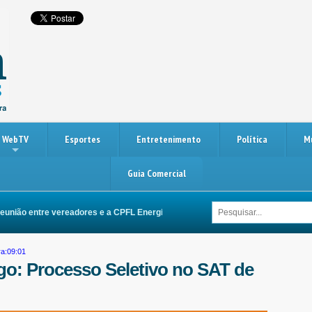
WebTV
Esportes
Entretenimento
Política
M
Guia Comercial
ão entre vereadores e a CPFL Energia busca melhorias na rede elétrica de Itu
ra:09:01
o: Processo Seletivo no SAT de