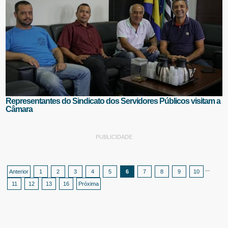
Representantes do Sindicato dos Servidores Públicos visitam a
Câmara
PUBLICIDADE
...
Anterior
1
2
3
4
5
6
7
8
9
10
11
12
13
16
Próxima