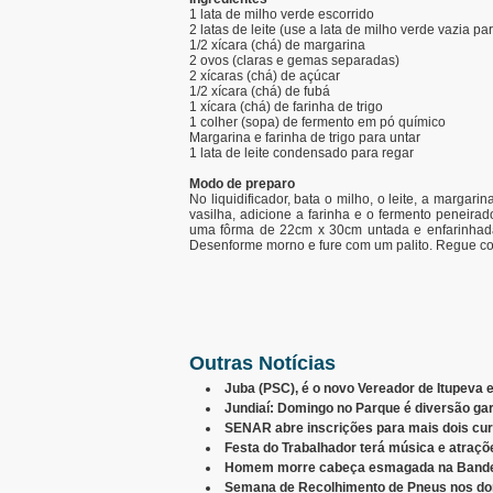
1 lata de milho verde escorrido
2 latas de leite (use a lata de milho verde vazia pa
1/2 xícara (chá) de margarina
2 ovos (claras e gemas separadas)
2 xícaras (chá) de açúcar
1/2 xícara (chá) de fubá
1 xícara (chá) de farinha de trigo
1 colher (sopa) de fermento em pó químico
Margarina e farinha de trigo para untar
1 lata de leite condensado para regar
Modo de preparo
No liquidificador, bata o milho, o leite, a marga
vasilha, adicione a farinha e o fermento peneira
uma fôrma de 22cm x 30cm untada e enfarinhada 
Desenforme morno e fure com um palito. Regue com
Outras Notícias
Juba (PSC), é o novo Vereador de Itupeva e
Jundiaí: Domingo no Parque é diversão gar
SENAR abre inscrições para mais dois c
Festa do Trabalhador terá música e atraçõ
Homem morre cabeça esmagada na Bande
Semana de Recolhimento de Pneus nos domi