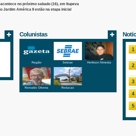
7 acontece no próximo sabado (16), em Itupeva
 Jardim América II estão na etapa inicial
Colunistas
Notí
1
Região
Sebrae
Herikson Almeida
2
3
Reinaldo Oliveira
Redacao
4
5