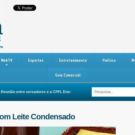
WebTV
Esportes
Entretenimento
Política
M
Guia Comercial
ião entre vereadores e a CPFL Energia busca melhorias na rede elétrica de I
 com Leite Condensado