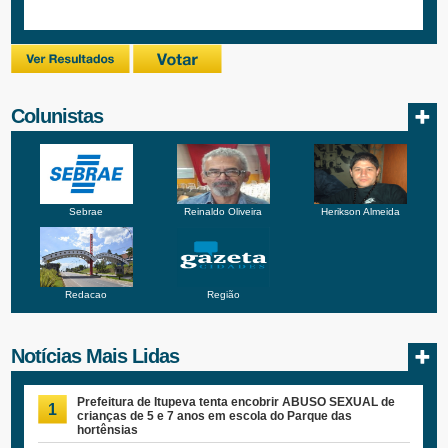
Colunistas
Sebrae
Reinaldo Oliveira
Herikson Almeida
Redacao
Região
Notícias Mais Lidas
Prefeitura de Itupeva tenta encobrir ABUSO SEXUAL de
1
crianças de 5 e 7 anos em escola do Parque das
hortênsias