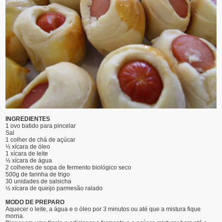
INGREDIENTES
1 ovo batido para pincelar
Sal
1 colher de chá de açúcar
½ xícara de óleo
1 xícara de leite
½ xícara de água
2 colheres de sopa de fermento biológico seco
500g de farinha de trigo
30 unidades de salsicha
½ xícara de queijo parmesão ralado
MODO DE PREPARO
Aquecer o leite, a água e o óleo por 3 minutos ou até que a mistura fique
morna.