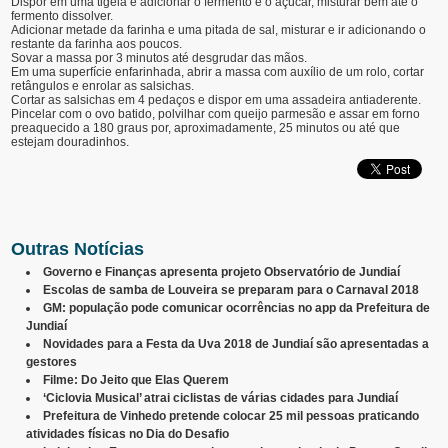
Dispor em uma tigela e adicionar o fermento e o açúcar, misturar bem até o
fermento dissolver.
Adicionar metade da farinha e uma pitada de sal, misturar e ir adicionando o
restante da farinha aos poucos.
Sovar a massa por 3 minutos até desgrudar das mãos.
Em uma superfície enfarinhada, abrir a massa com auxílio de um rolo, cortar
retângulos e enrolar as salsichas.
Cortar as salsichas em 4 pedaços e dispor em uma assadeira antiaderente.
Pincelar com o ovo batido, polvilhar com queijo parmesão e assar em forno
preaquecido a 180 graus por, aproximadamente, 25 minutos ou até que
estejam douradinhos.
Outras Notícias
Governo e Finanças apresenta projeto Observatório de Jundiaí
Escolas de samba de Louveira se preparam para o Carnaval 2018
GM: população pode comunicar ocorrências no app da Prefeitura de
Jundiaí
Novidades para a Festa da Uva 2018 de Jundiaí são apresentadas a
gestores
Filme: Do Jeito que Elas Querem
‘Ciclovia Musical’ atrai ciclistas de várias cidades para Jundiaí
Prefeitura de Vinhedo pretende colocar 25 mil pessoas praticando
atividades físicas no Dia do Desafio