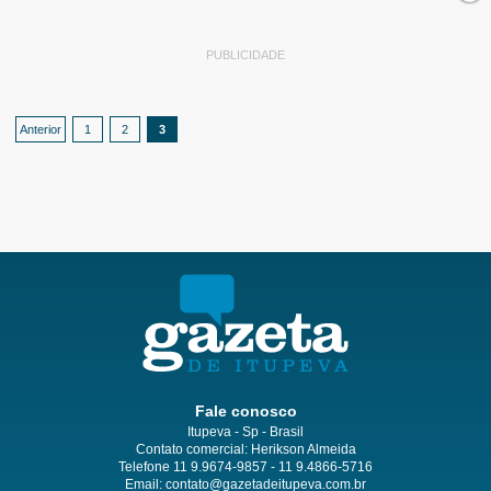
PUBLICIDADE
Anterior
1
2
3
Fale conosco
Itupeva - Sp - Brasil
Contato comercial: Herikson Almeida
Telefone 11 9.9674-9857 - 11 9.4866-5716
Email:
contato@gazetadeitupeva.com.br