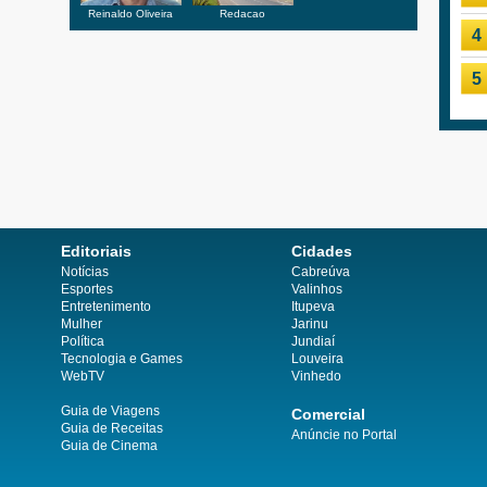
Reinaldo Oliveira
Redacao
4
5
Editoriais
Cidades
Notícias
Cabreúva
Esportes
Valinhos
Entretenimento
Itupeva
Mulher
Jarinu
Política
Jundiaí
Tecnologia e Games
Louveira
WebTV
Vinhedo
Guia de Viagens
Comercial
Guia de Receitas
Anúncie no Portal
Guia de Cinema