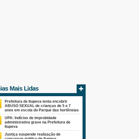
cias Mais Lidas
Prefeitura de Itupeva tenta encobrir
ABUSO SEXUAL de crianças de 5 e 7
anos em escola do Parque das hortênsias
UPA: Indícios de improbidade
administrativa grave na Prefeitura de
Itupeva
Justiça suspende realização de
concursos publico de Itupeva