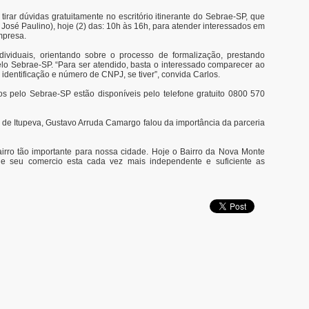
rar dúvidas gratuitamente no escritório itinerante do Sebrae-SP, que
José Paulino), hoje (2) das: 10h às 16h, para atender interessados em
mpresa.
ndividuais, orientando sobre o processo de formalização, prestando
pelo Sebrae-SP. “Para ser atendido, basta o interessado comparecer ao
dentificação e número de CNPJ, se tiver”, convida Carlos.
os pelo Sebrae-SP estão disponíveis pelo telefone gratuito 0800 570
l de Itupeva, Gustavo Arruda Camargo falou da importância da parceria
airro tão importante para nossa cidade. Hoje o Bairro da Nova Monte
 e seu comercio esta cada vez mais independente e suficiente as