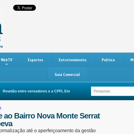
WebTV
Esportes
Entretenimento
Política
M
Guia Comercial
Reunião entre vereadores e a CPFL Energia busca melhorias na rede elétrica d
01
 ao Bairro Nova Monte Serrat
peva
a formalização até o aperfeiçoamento da gestão