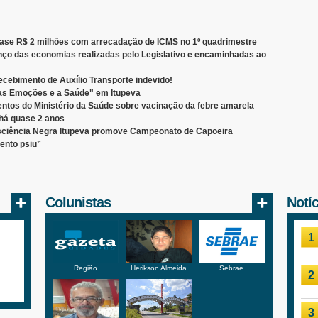
quase R$ 2 milhões com arrecadação de ICMS no 1º quadrimestre
nço das economias realizadas pelo Legislativo e encaminhadas ao
cebimento de Auxílio Transporte indevido!
 as Emoções e a Saúde" em Itupeva
entos do Ministério da Saúde sobre vacinação da febre amarela
 há quase 2 anos
ciência Negra Itupeva promove Campeonato de Capoeira
ento psiu”
Colunistas
Notí
1
Região
Herikson Almeida
Sebrae
2
3