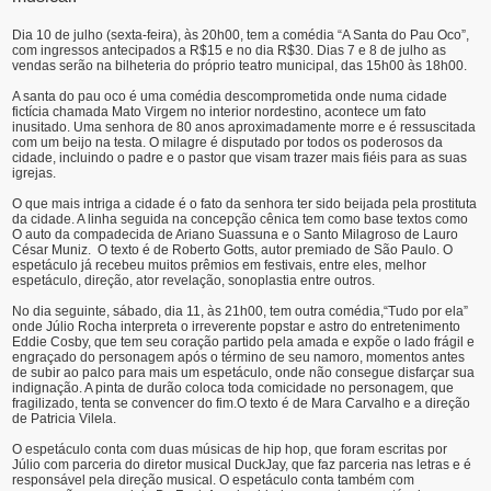
Dia 10 de julho (sexta-feira), às 20h00, tem a comédia “A Santa do Pau Oco”,
com ingressos antecipados a R$15 e no dia R$30. Dias 7 e 8 de julho as
vendas serão na bilheteria do próprio teatro municipal, das 15h00 às 18h00.
A santa do pau oco é uma comédia descomprometida onde numa cidade
fictícia chamada Mato Virgem no interior nordestino, acontece um fato
inusitado. Uma senhora de 80 anos aproximadamente morre e é ressuscitada
com um beijo na testa. O milagre é disputado por todos os poderosos da
cidade, incluindo o padre e o pastor que visam trazer mais fiéis para as suas
igrejas.
O que mais intriga a cidade é o fato da senhora ter sido beijada pela prostituta
da cidade. A linha seguida na concepção cênica tem como base textos como
O auto da compadecida de Ariano Suassuna e o Santo Milagroso de Lauro
César Muniz. O texto é de Roberto Gotts, autor premiado de São Paulo. O
espetáculo já recebeu muitos prêmios em festivais, entre eles, melhor
espetáculo, direção, ator revelação, sonoplastia entre outros.
No dia seguinte, sábado, dia 11, às 21h00, tem outra comédia,“Tudo por ela”
onde Júlio Rocha interpreta o irreverente popstar e astro do entretenimento
Eddie Cosby, que tem seu coração partido pela amada e expõe o lado frágil e
engraçado do personagem após o término de seu namoro, momentos antes
de subir ao palco para mais um espetáculo, onde não consegue disfarçar sua
indignação. A pinta de durão coloca toda comicidade no personagem, que
fragilizado, tenta se convencer do fim.O texto é de Mara Carvalho e a direção
de Patricia Vilela.
O espetáculo conta com duas músicas de hip hop, que foram escritas por
Júlio com parceria do diretor musical DuckJay, que faz parceria nas letras e é
responsável pela direção musical. O espetáculo conta também com