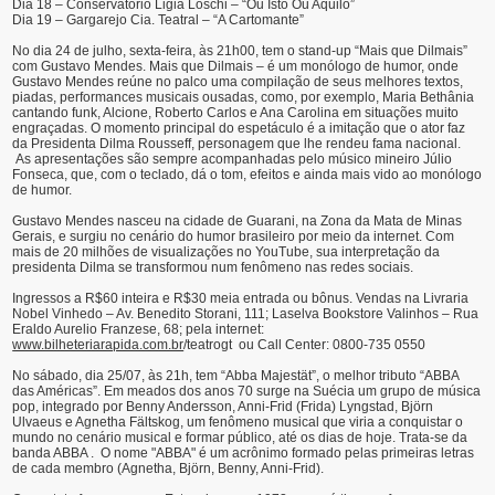
Dia 18 – Conservatório Ligia Loschi – “Ou Isto Ou Aquilo”
Dia 19 – Gargarejo Cia. Teatral – “A Cartomante”
No dia 24 de julho, sexta-feira, às 21h00, tem o stand-up “Mais que Dilmais”
com Gustavo Mendes. Mais que Dilmais – é um monólogo de humor, onde
Gustavo Mendes reúne no palco uma compilação de seus melhores textos,
piadas, performances musicais ousadas, como, por exemplo, Maria Bethânia
cantando funk, Alcione, Roberto Carlos e Ana Carolina em situações muito
engraçadas. O momento principal do espetáculo é a imitação que o ator faz
da Presidenta Dilma Rousseff, personagem que lhe rendeu fama nacional.
As apresentações são sempre acompanhadas pelo músico mineiro Júlio
Fonseca, que, com o teclado, dá o tom, efeitos e ainda mais vido ao monólogo
de humor.
Gustavo Mendes nasceu na cidade de Guarani, na Zona da Mata de Minas
Gerais, e surgiu no cenário do humor brasileiro por meio da internet. Com
mais de 20 milhões de visualizações no YouTube, sua interpretação da
presidenta Dilma se transformou num fenômeno nas redes sociais.
Ingressos a R$60 inteira e R$30 meia entrada ou bônus. Vendas na Livraria
Nobel Vinhedo – Av. Benedito Storani, 111; Laselva Bookstore Valinhos – Rua
Eraldo Aurelio Franzese, 68; pela internet:
www.bilheteriarapida.com.br
/teatrogt ou Call Center: 0800-735 0550
No sábado, dia 25/07, às 21h, tem “Abba Majestät”, o melhor tributo “ABBA
das Américas”. Em meados dos anos 70 surge na Suécia um grupo de música
pop, integrado por Benny Andersson, Anni-Frid (Frida) Lyngstad, Björn
Ulvaeus e Agnetha Fältskog, um fenômeno musical que viria a conquistar o
mundo no cenário musical e formar público, até os dias de hoje. Trata-se da
banda ABBA . O nome "ABBA" é um acrônimo formado pelas primeiras letras
de cada membro (Agnetha, Björn, Benny, Anni-Frid).