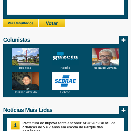
Colunistas
Redacao
Região
Reinaldo Oliveira
Herikson Almeida
Sebrae
Notícias Mais Lidas
Prefeitura de Itupeva tenta encobrir ABUSO SEXUAL de
1
crianças de 5 e 7 anos em escola do Parque das