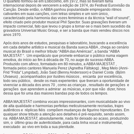
O quarteto formou-se em Estocolmo, em 1972, mas só tiveram fama
internacional depois de vencerem a edição de 1974, do Festival Eurovisão da
Canção. Desde então, o ABBA ganhou popularidade empregando ritmos
cativantes em suas canções, com letras simples e um som único,
caracterizado pela harmonia das vozes femininas e da técnica “wall of sound”,
efeito criado pelo produtor musical Phil Spector. Suas gravações tiveram um
impacto comercial, fato que levou o grupo a tornar-se o mais bem sucedido da
gravadora Universal Music Group, e ser a banda que mais vendeu discos nos
anos 1970.
Após dois anos de estudos, pesquisas e laboratório, buscando a excelência
em cada detalhe artístico e musical da Banda sueca ABBA , chega ao cenário
musical do Brasil o melhor tributo “ABBA das Américas”, a banda “ABBA
MAJESTÄT “. Um espetáculo que promete embarcar o público numa viagem
emotiva, do início ao fim à década de 70, no auge do sucesso ABBA.
Produzido com afinco, formatado em 80 minutos, a ABBA MAJESTÄT ,
formada pelos cantores Manuela Perez (Agnetha Fältskog) , Meg Melo (Anni-
Frid "Frida" Lyngstad), João Said (Benny Andersson) e Daniel Costa (Björn
Ulvaeus) , acompanhados por ilustres músicos , encanta por excelência,
todo seu público, desde os mais experientes que tiveram a oportunidade de
vivenciar a década dos anos 70 , como as crianças , resultado de gerações e
gerações que aprendem a admirar as músicas, e por que não dizer, hinos
dessa que foi uma das maiores bandas pop de todos os tempos.
ABBA MAJESTÄT combina vocais impressionantes, com musicalidade ao vivo
de alta qualidade e harmonias perfeitas meticulosamente recriadas, trajes
autênticos e réplicas fiéis compõem mudanças de figurino hipnotizantes. Em
qualquer show tributo a atenção aos detalhes é pré-requisito, sendo assim,
na ABBA MAJESTÄT, absolutamente, nada foi deixado ao acaso, produzindo
sim, o último grau de autenticidade, para cada linha vocal e instrumental,
executado ao vivo em toda a sua plenitude.