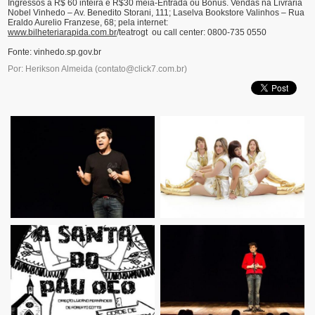
Ingressos a R$ 60 inteira e R$30 meia-Entrada ou Bônus. Vendas na Livraria
Nobel Vinhedo – Av. Benedito Storani, 111; Laselva Bookstore Valinhos – Rua
Eraldo Aurelio Franzese, 68; pela internet:
www.bilheteriarapida.com.br
/teatrogt ou call center: 0800-735 0550
Fonte: vinhedo.sp.gov.br
Por: Herikson Almeida
(
contato@click7.com.br
)