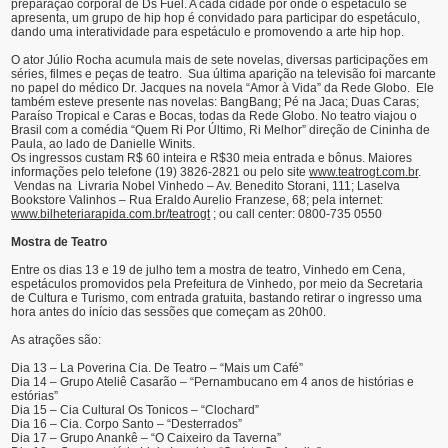
preparação corporal de Ds Fuel. A cada cidade por onde o espetáculo se
apresenta, um grupo de hip hop é convidado para participar do espetáculo,
dando uma interatividade para espetáculo e promovendo a arte hip hop.
O ator Júlio Rocha acumula mais de sete novelas, diversas participações em
séries, filmes e peças de teatro. Sua última aparição na televisão foi marcante
no papel do médico Dr. Jacques na novela “Amor à Vida” da Rede Globo. Ele
também esteve presente nas novelas: BangBang; Pé na Jaca; Duas Caras;
Paraíso Tropical e Caras e Bocas, todas da Rede Globo. No teatro viajou o
Brasil com a comédia “Quem Ri Por Último, Ri Melhor” direção de Cininha de
Paula, ao lado de Danielle Winits.
Os ingressos custam R$ 60 inteira e R$30 meia entrada e bônus. Maiores
informações pelo telefone (19) 3826-2821 ou pelo site
www.teatrogt.com.br
.
Vendas na Livraria Nobel Vinhedo – Av. Benedito Storani, 111; Laselva
Bookstore Valinhos – Rua Eraldo Aurelio Franzese, 68; pela internet:
www.bilheteriarapida.com.br/teatrogt
; ou call center: 0800-735 0550
Mostra de Teatro
Entre os dias 13 e 19 de julho tem a mostra de teatro, Vinhedo em Cena,
espetáculos promovidos pela Prefeitura de Vinhedo, por meio da Secretaria
de Cultura e Turismo, com entrada gratuita, bastando retirar o ingresso uma
hora antes do início das sessões que começam as 20h00.
As atrações são:
Dia 13 – La Poverina Cia. De Teatro – “Mais um Café”
Dia 14 – Grupo Ateliê Casarão – “Pernambucano em 4 anos de histórias e
estórias”
Dia 15 – Cia Cultural Os Tonicos – “Clochard”
Dia 16 – Cia. Corpo Santo – “Desterrados”
Dia 17 – Grupo Anankê – “O Caixeiro da Taverna”