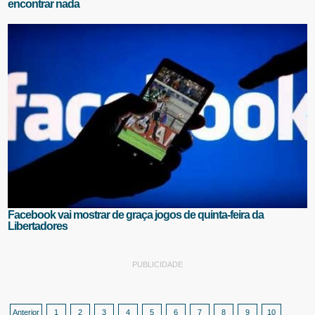
encontrar nada
Facebook vai mostrar de graça jogos de quinta-feira da
Libertadores
PUBLICIDADE
Anterior
1
2
3
4
5
6
7
8
9
10