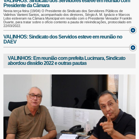
VALINHOS: Sindicato dos Servidores esteve em reunião com
Presidente da Câmara
Nesta terça-feira (19/04) O Presidente do Sindicato dos Servidores Públicos de
Valinhos Vanteni Santos, acompanhado dos diretores, Sérgio A. M. Ignácio e Marcos
Lobo estiveram na Câmara Municipal em reunião com o Presidente Vereador Franklin
Duarte, para tratar sobre o ofício contento a pauta de reivindicações, protocolado em
22/03/2022.
VALINHOS: Sindicato dos Servidos esteve em reunião no
DAEV
VALINHOS: Em reunião com prefeita Lucimara, Sindicato
abordou dissídio 2022 e outras pautas