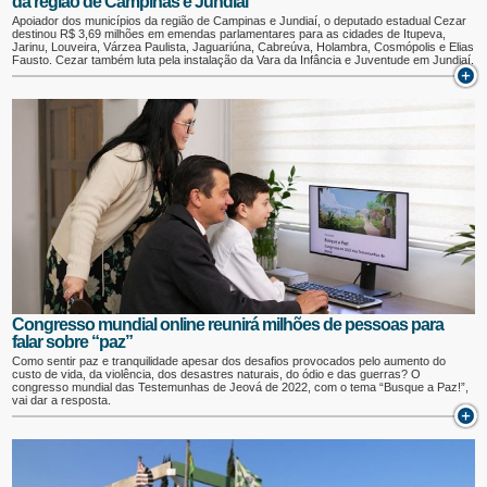
da região de Campinas e Jundiaí
Apoiador dos municípios da região de Campinas e Jundiaí, o deputado estadual Cezar
destinou R$ 3,69 milhões em emendas parlamentares para as cidades de Itupeva,
Jarinu, Louveira, Várzea Paulista, Jaguariúna, Cabreúva, Holambra, Cosmópolis e Elias
Fausto. Cezar também luta pela instalação da Vara da Infância e Juventude em Jundiaí.
Congresso mundial online reunirá milhões de pessoas para
falar sobre “paz”
Como sentir paz e tranquilidade apesar dos desafios provocados pelo aumento do
custo de vida, da violência, dos desastres naturais, do ódio e das guerras? O
congresso mundial das Testemunhas de Jeová de 2022, com o tema “Busque a Paz!”,
vai dar a resposta.