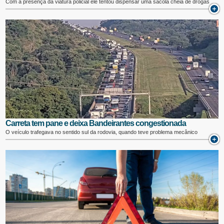
Com a presença da viatura policial ele tentou dispensar uma sacola cheia de drogas
Carreta tem pane e deixa Bandeirantes congestionada
O veículo trafegava no sentido sul da rodovia, quando teve problema mecânico