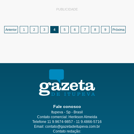
PUBLICIDADE
Anterior
1
2
3
4
5
6
7
8
9
Próxima
Fale conosco
Itupeva - Sp - Brasil
Contato comercial: Herikson Almeida
Telefone 11 9.9674-9857 - 11 9.4866-5716
Email:
contato@gazetadeitupeva.com.br
Contato redação: