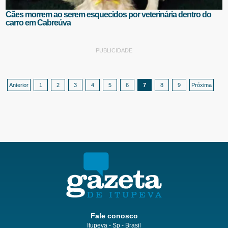
Cães morrem ao serem esquecidos por veterinária dentro do
carro em Cabreúva
PUBLICIDADE
Anterior
1
2
3
4
5
6
7
8
9
Próxima
Fale conosco
Itupeva - Sp - Brasil